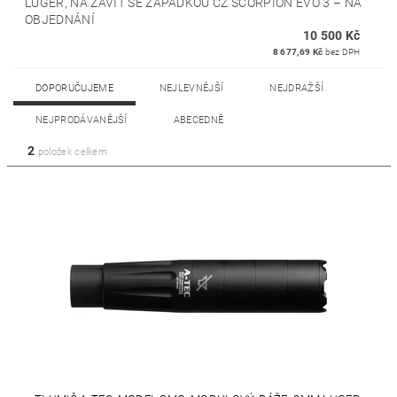
LUGER, NA ZÁVIT SE ZÁPADKOU CZ SCORPION EVO 3
–
NA
OBJEDNÁNÍ
10 500 Kč
8 677,69 Kč
bez DPH
DOPORUČUJEME
NEJLEVNĚJŠÍ
NEJDRAŽŠÍ
NEJPRODÁVANĚJŠÍ
ABECEDNĚ
2
položek celkem