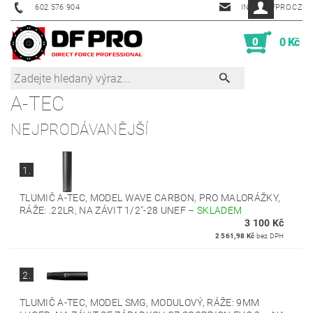
602 576 904
INFO@DFPRO.CZ
0
0 Kč
A-TEC
NEJPRODÁVANĚJŠÍ
1.
TLUMIČ A-TEC, MODEL WAVE CARBON, PRO MALORÁŽKY,
RÁŽE: .22LR, NA ZÁVIT 1/2"-28 UNEF
–
SKLADEM
3 100 Kč
2 561,98 Kč
bez DPH
2.
TLUMIČ A-TEC, MODEL SMG, MODULOVÝ, RÁŽE: 9MM