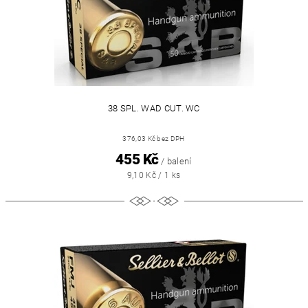
38 SPL. WAD CUT. WC
376,03 Kč bez DPH
455 Kč
/ balení
9,10 Kč / 1 ks