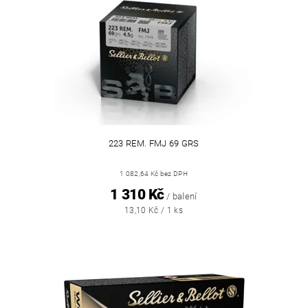
223 REM. FMJ 69 GRS
1 082,64 Kč bez DPH
1 310 Kč
/ balení
13,10 Kč / 1 ks