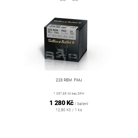
223 REM. FMJ
1 057,85 Kč bez DPH
1 280 Kč
/ balení
12,80 Kč / 1 ks