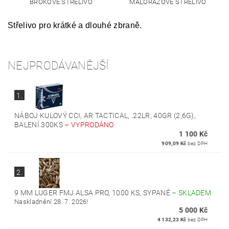
BROKOVÉ STŘELIVO
MALORÁŽOVÉ STŘELIVO
Střelivo pro krátké a dlouhé zbraně.
NEJPRODÁVANĚJŠÍ
1.
NÁBOJ KULOVÝ CCI, AR TACTICAL, .22LR, 40GR (2,6G),
BALENÍ 300KS
–
VYPRODÁNO
1 100 Kč
909,09 Kč
bez DPH
2.
9 MM LUGER FMJ ALSA PRO, 1000 KS, SYPANÉ
–
SKLADEM
Naskladnění 28. 7. 2026!
5 000 Kč
4 132,23 Kč
bez DPH