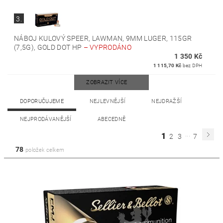
3.
NÁBOJ KULOVÝ SPEER, LAWMAN, 9MM LUGER, 115GR
(7,5G), GOLD DOT HP
–
VYPRODÁNO
1 350 Kč
1 115,70 Kč
bez DPH
ZOBRAZIT VÍCE
DOPORUČUJEME
NEJLEVNĚJŠÍ
NEJDRAŽŠÍ
NEJPRODÁVANĚJŠÍ
ABECEDNĚ
...
1
2
3
7
78
položek celkem