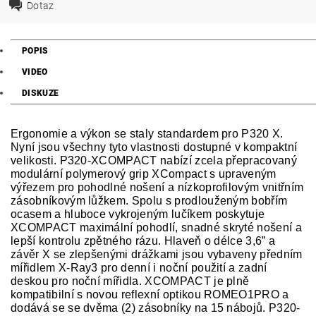
Dotaz
POPIS
VIDEO
DISKUZE
Ergonomie a výkon se staly standardem pro P320 X.
Nyní jsou všechny tyto vlastnosti dostupné v kompaktní
velikosti. P320-XCOMPACT nabízí zcela přepracovaný
modulární polymerový grip XCompact s upraveným
výřezem pro pohodlné nošení a nízkoprofilovým vnitřním
zásobníkovým lůžkem. Spolu s prodlouženým bobřím
ocasem a hluboce vykrojeným lučíkem poskytuje
XCOMPACT maximální pohodlí, snadné skryté nošení a
lepší kontrolu zpětného rázu. Hlaveň o délce 3,6” a
závěr X se zlepšenými drážkami jsou vybaveny předním
mířidlem X-Ray3 pro denní i noční použití a zadní
deskou pro noční mířidla. XCOMPACT je plně
kompatibilní s novou reflexní optikou ROMEO1PRO a
dodává se se dvěma (2) zásobníky na 15 nábojů. P320-