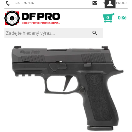
602 576 904
INFO@DFPRO.CZ
0
0 Kč