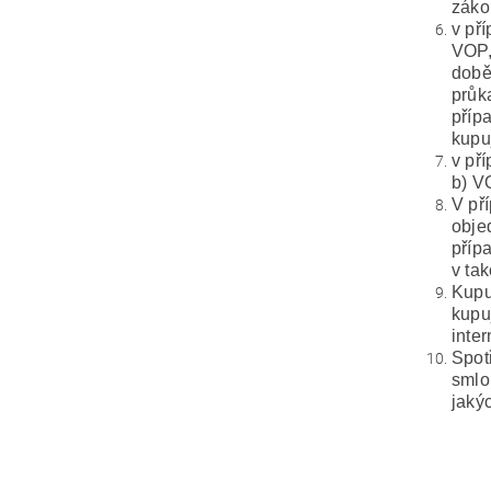
záko
v př
VOP,
době
průk
příp
kupu
v př
b) V
V př
obje
příp
v ta
Kupu
kupu
inter
Spot
smlo
jaký