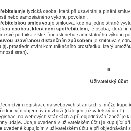
řebitelem
je fyzická osoba, která při uzavírání a plnění sml
osti nebo samostatného výkonu povolání.
řebitelskou smlouvou
je smlouva, kde na jedné straně vystu
ckou osobou, která není spotřebitelem,
je osoba, která při
mci své podnikatelské činnosti nebo samostatného výkonu po
ouvou uzavíranou distančním způsobem
je smlouva sjedn
u (tj. prostřednictvím komunikačního prostředku, který umožň
mnosti stran).
III.
Uživatelský účet
třednictvím registrace na webových stránkách si může kupující
třednictvím objednávání zboží (dále jen „uživatelský účet“).
registraci na webových stránkách a při objednávání zboží je 
hny údaje. Údaje uvedené v uživatelském účtu je kupující při 
e uvedené kupujícím v uživatelském účtu a při objednávání 