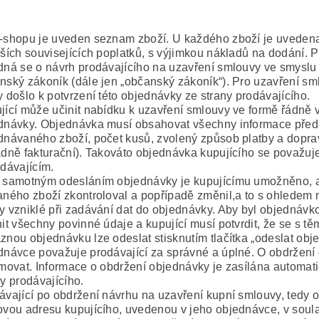
-shopu je uveden seznam zboží. U každého zboží je uvedena
lších souvisejících poplatků, s výjimkou nákladů na dodání. P
dná se o návrh prodávajícího na uzavření smlouvy ve smyslu 
nský zákoník (dále jen „občanský zákoník“). Pro uzavření sml
y došlo k potvrzení této objednávky ze strany prodávajícího.
jící může učinit nabídku k uzavření smlouvy ve formě řádně 
dnávky. Objednávka musí obsahovat všechny informace před
dnávaného zboží, počet kusů, zvolený způsob platby a doprav
adně fakturační). Takováto objednávka kupujícího se považuj
odávajícím.
 samotným odesláním objednávky je kupujícímu umožněno, aby
aného zboží zkontroloval a popřípadě změnil,a to s ohledem 
y vzniklé při zadávání dat do objednávky. Aby byl objednávkov
nit všechny povinné údaje a kupující musí potvrdit, že se s 
znou objednávku lze odeslat stisknutím tlačítka „odeslat ob
dnávce považuje prodávající za správné a úplné. O obdržení
rmovat. Informace o obdržení objednávky je zasílána automat
ny prodávajícího.
ávající po obdržení návrhu na uzavření kupní smlouvy, tedy 
ovou adresu kupujícího, uvedenou v jeho objednávce, v sou