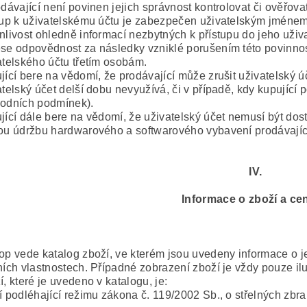
dávající není povinen jejich správnost kontrolovat či ověřovat
tup k uživatelskému účtu je zabezpečen uživatelským jménem
nlivost ohledně informací nezbytných k přístupu do jeho uživ
se odpovědnost za následky vzniklé porušením této povinnos
atelského účtu třetím osobám.
jící bere na vědomí, že prodávající může zrušit uživatelský úč
atelský účet delší dobu nevyužívá, či v případě, kdy kupující 
odních podmínek).
jící dále bere na vědomí, že uživatelský účet nemusí být dos
ou údržbu hardwarového a softwarového vybavení prodávající
IV.
Informace o zboží a ce
op vede katalog zboží, ve kterém jsou uvedeny informace o je
ních vlastnostech. Případné zobrazení zboží je vždy pouze ilu
, které je uvedeno v katalogu, je:
í podléhající režimu zákona č. 119/2002 Sb., o střelných zbran