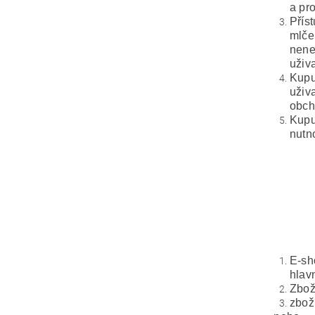
a pro
Přís
mlče
nene
uživ
Kupu
uživ
obch
Kupu
nutn
E-sh
hlav
Zboží
zbož