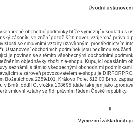
Úvodní ustanovení
 všeobecné obchodní podmínky blíže vymezují v souladu s u
nský zákoník, ve znění pozdějších novel, vzájemná práva a p
uvislosti se smluvními vztahy uzavíranými prostřednictvím i
“). Ustanovení obchodních podmínek jsou nedílnou součástí 
jící je povinen se s těmito všeobecnými obchodními podmínka
tečněním objednávky zboží z e-shopu. Kupující odesláním ob
uvy seznámil s těmito všeobecnými obchodními podmínkami a
ávajícím a zároveň provozovatelem e-shopu je DIRFORPRO s
em Božetěchova 2259/101, Královo Pole, 612 00 Brno, zapsa
u v Brně, oddíl C, vložka 108695 (dále také jen jako „prodávaj
eré smluvní vztahy se řídí právním řádem České republiky.
II.
Vymezení základních p