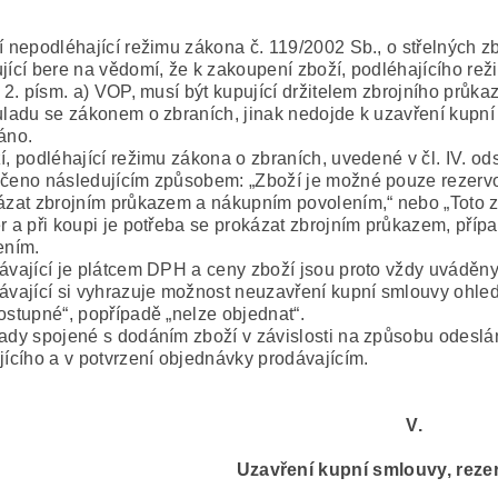
í nepodléhající režimu zákona č. 119/2002 Sb., o střelných zb
jící bere na vědomí, že k zakoupení zboží, podléhajícího rež
. 2. písm. a) VOP, musí být kupující držitelem zbrojního průk
uladu se zákonem o zbraních, jinak nedojde k uzavření kupn
áno.
í, podléhající režimu zákona o zbraních, uvedené v čl. IV. od
čeno následujícím způsobem: „Zboží je možné pouze rezervova
ázat zbrojním průkazem a nákupním povolením,“ nebo „Toto z
r a při koupi je potřeba se prokázat zbrojním průkazem, pří
ením.
ávající je plátcem DPH a ceny zboží jsou proto vždy uváděn
ávající si vyhrazuje možnost neuzavření kupní smlouvy ohled
ostupné“, popřípadě „nelze objednat“.
ady spojené s dodáním zboží v závislosti na způsobu odeslán
jícího a v potvrzení objednávky prodávajícím.
V.
Uzavření kupní smlouvy, reze