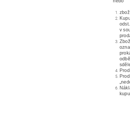
nebo
zbož
Kupu
odst
v so
prod
Zbož
ozna
prok
odbě
sděl
Prod
Prod
„ned
Nákl
kupu