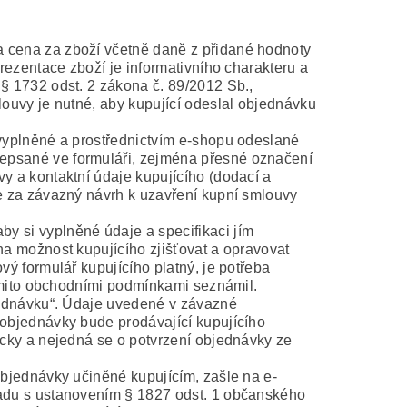
 cena za zboží včetně daně z přidané hodnoty
rezentace zboží je informativního charakteru a
§ 1732 odst. 2 zákona č. 89/2012 Sb.,
ouvy je nutné, aby kupující odeslal objednávku
vyplněné a prostřednictvím e-shopu odeslané
epsané ve formuláři, zejména přesné označení
y a kontaktní údaje kupujícího (dodací a
e za závazný návrh k uzavření kupní smlouvy
 si vyplněné údaje a specifikaci jím
na možnost kupujícího zjišťovat a opravovat
ý formulář kupujícího platný, je potřeba
těmito obchodními podmínkami seznámil.
jednávku“. Údaje uvedené v závazné
 objednávky bude prodávající kupujícího
icky a nejedná se o potvrzení objednávky ze
objednávky učiněné kupujícím, zašle na e-
ladu s ustanovením § 1827 odst. 1 občanského