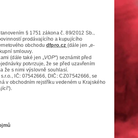
stanovením § 1751 zákona č. 89/2012 Sb.,
ovinností prodávajícího a kupujícího
nternetového obchodu
dfpro.c
z
(dále jen „e-
kupní smlouvy.
mi (dále také jen „
VOP
“) seznámit před
jednávky potvrzuje, že se před uzavřením
 že s nimi výslovně souhlasí.
.r.o., IČ: 07542666, DIČ: CZ07542666, se
ná v obchodním rejstříku vedeném u Krajského
ící“).
ojmů