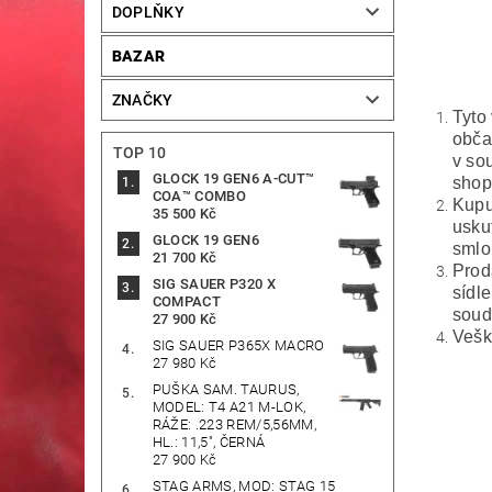
DOPLŇKY
BAZAR
ZNAČKY
Tyto
obča
TOP 10
v so
GLOCK 19 GEN6 A-CUT™
shop
COA™ COMBO
Kupu
35 500 Kč
usku
GLOCK 19 GEN6
smlo
21 700 Kč
Prod
SIG SAUER P320 X
sídl
COMPACT
soud
27 900 Kč
Vešk
SIG SAUER P365X MACRO
27 980 Kč
PUŠKA SAM. TAURUS,
MODEL: T4 A21 M-LOK,
RÁŽE: .223 REM/5,56MM,
HL.: 11,5", ČERNÁ
27 900 Kč
STAG ARMS, MOD: STAG 15