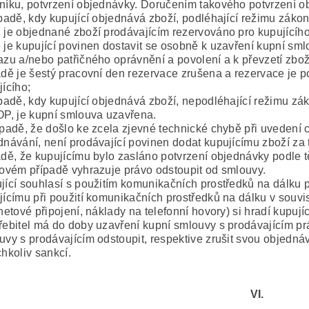
níku, potvrzení objednávky. Doručením takového potvrzení o
ípadě, kdy kupující objednává zboží, podléhající režimu zákona
 je objednané zboží prodávajícím rezervováno pro kupujícího
 je kupující povinen dostavit se osobně k uzavření kupní sml
azu a/nebo patřičného oprávnění a povolení a k převzetí zbo
adě je šestý pracovní den rezervace zrušena a rezervace je
jícího;
ípadě, kdy kupující objednává zboží, nepodléhající režimu záko
OP, je kupní smlouva uzavřena.
ípadě, že došlo ke zcela zjevné technické chybě při uvedení
dnávání, není prodávající povinen dodat kupujícímu zboží za 
adě, že kupujícímu bylo zasláno potvrzení objednávky podle 
kovém případě vyhrazuje právo odstoupit od smlouvy.
jící souhlasí s použitím komunikačních prostředků na dálku p
jícímu při použití komunikačních prostředků na dálku v souvi
netové připojení, náklady na telefonní hovory) si hradí kupují
řebitel má do doby uzavření kupní smlouvy s prodávajícím pr
uvy s prodávajícím odstoupit, respektive zrušit svou objedn
chkoliv sankcí.
VI.