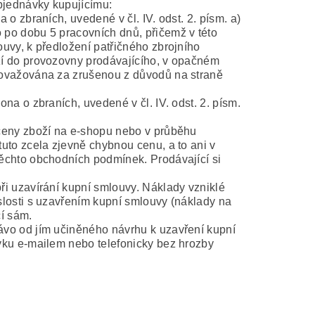
bjednávky kupujícímu:
 o zbraních, uvedené v čl. IV. odst. 2. písm. a)
 po dobu 5 pracovních dnů, přičemž v této
ouvy, k předložení patřičného zbrojního
ží do provozovny prodávajícího, v opačném
 považována za zrušenou z důvodů na straně
na o zbraních, uvedené v čl. IV. odst. 2. písm.
 ceny zboží na e-shopu nebo v průběhu
tuto zcela zjevně chybnou cenu, a to ani v
těchto obchodních podmínek. Prodávající si
ři uzavírání kupní smlouvy. Náklady vzniklé
slosti s uzavřením kupní smlouvy (náklady na
cí sám.
ávo od jím učiněného návrhu k uzavření kupní
ávku e-mailem nebo telefonicky bez hrozby