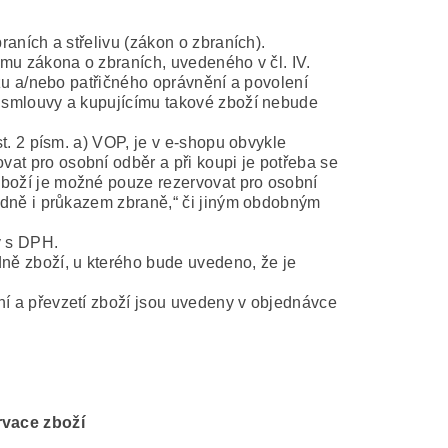
raních a střelivu (zákon o zbraních).
imu zákona o zbraních, uvedeného v čl. IV.
azu a/nebo patřičného oprávnění a povolení
í smlouvy a kupujícímu takové zboží nebude
st. 2 písm. a) VOP, je v e-shopu obvykle
t pro osobní odběr a při koupi je potřeba se
boží je možné pouze rezervovat pro osobní
padně i průkazem zbraně,“ či jiným obdobným
y s DPH.
ně zboží, u kterého bude uvedeno, že je
í a převzetí zboží jsou uvedeny v objednávce
rvace zboží