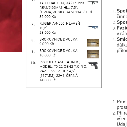
TACTICAL SBR, RÁŽE: .223
REM/5,56MM, HL.: 7,5",
Spot
ČERNÁ, PUŠKA SAMONABÍJECÍ
činn
32 000 Kč
Spot
RUGER AR-556, HLAVEŇ
Fyzi
10,5"
28 600 Kč
v rá
Sml
BROKOVNICE DVOJKA
2 000 Kč
dálk
příto
BROKOVNICE DVOJKA
10 000 Kč
PISTOLE SAM. TAURUS,
MODEL: TX22 GEN2 T.O.R.O,
RÁŽE: .22LR, HL.: 4,6"
(117MM), 22+1, ČERNÁ
14 300 Kč
Pros
pros
Při 
všec
Údaj