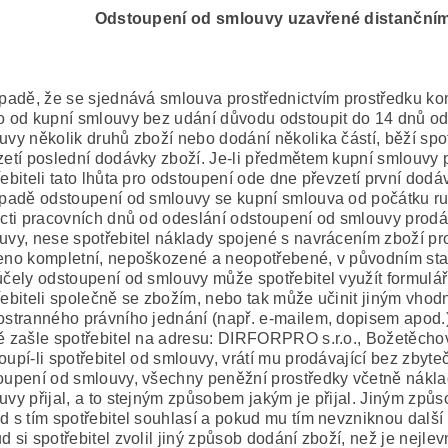
Odstoupení od smlouvy uzavřené distanční
ípadě, že se sjednává smlouva prostřednictvím prostředku k
o od kupní smlouvy bez udání důvodu odstoupit do 14 dnů ode
uvy několik druhů zboží nebo dodání několika částí, běží spot
zetí poslední dodávky zboží. Je-li předmětem kupní smlouvy
řebiteli tato lhůta pro odstoupení ode dne převzetí první dodá
ípadě odstoupení od smlouvy se kupní smlouva od počátku ru
ácti pracovních dnů od odeslání odstoupení od smlouvy prodáv
uvy, nese spotřebitel náklady spojené s navrácením zboží pr
eno kompletní, nepoškozené a neopotřebené, v původním stavu
účely odstoupení od smlouvy může spotřebitel využít formulá
řebiteli společně se zbožím, nebo tak může učinit jiným vho
ostranného právního jednání (např. e-mailem, dopisem apod.
ě zašle spotřebitel na adresu: DIRFORPRO s.r.o., Božetěcho
oupí-li spotřebitel od smlouvy, vrátí mu prodávající bez zbyt
oupení od smlouvy, všechny peněžní prostředky včetně nákla
uvy přijal, a to stejným způsobem jakým je přijal. Jiným způso
d s tím spotřebitel souhlasí a pokud mu tím nevzniknou další
 si spotřebitel zvolil jiný způsob dodání zboží, než je nejlevn