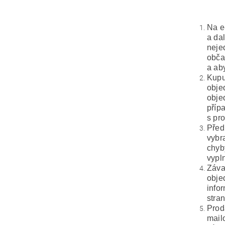
Na e
a da
neje
obča
a ab
Kupu
obje
obje
příp
s pr
Před
vybr
chyb
vypl
Záva
obje
info
stra
Prod
mail