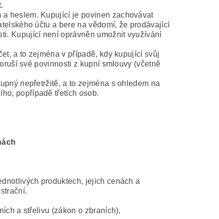
.
 a heslem. Kupující je povinen zachovávat
atelského účtu a bere na vědomí, že prodávající
ti. Kupující není oprávněn umožnit využívání
et, a to zejména v případě, kdy kupující svůj
poruší své povinnosti z kupní smlouvy (včetně
tupný nepřetržitě, a to zejména s ohledem na
ho, popřípadě třetích osob.
nách
dnotlivých produktech, jejich cenách a
strační.
ích a střelivu (zákon o zbraních),