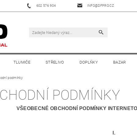
602 576 904
INFO@DFPRO.CZ
TLUMIČE
STŘELIVO
DOPLŇKY
BAZAR
odní podmínky
CHODNÍ PODMÍNKY
VŠEOBECNÉ OBCHODNÍ PODMÍNKY INTERNET
I.