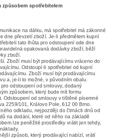
m způsobem spotřebitelem
omunikace na dálku, má spotřebitel má zákonné
 dne převzetí zboží. Je-li předmětem kupní
řebiteli tato lhůta pro odstoupení ode dne
 pravidelná opakovaná dodávky zboží, běží
vky zboží.
ší. Zboží musí být prodávajícímu vráceno do
ajícímu. Odstoupí-li spotřebitel od kupní
odávajícímu. Zboží musí být prodávajícímu
 a, je-li to možné, v původním obalu.
ř pro odstoupení od smlouvy, dodaný
dným způsobem, který bude mít formu
). Odstoupení od smlouvy v tištěné písemné
va 2259/101, Královo Pole, 612 00 Brno.
ečného odkladu, nejpozději do čtrnácti dnů od
dů na dodání, které od něho na základě
bem lze peněžité prostředky vrátit jen tehdy,
 náklady.
ější způsob, který prodávající nabízí, vrátí