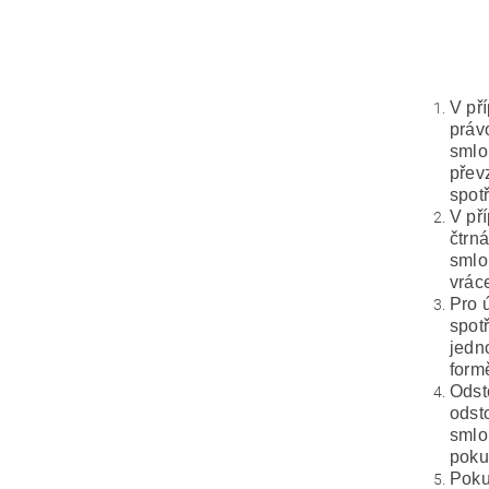
V př
práv
smlo
přev
spot
V př
čtrn
smlo
vrác
Pro 
spot
jedn
form
Odst
odst
smlo
poku
Pokud