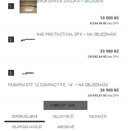
BROKOVNICE DVOJKA
–
SKLADEM
1.
10 000 Kč
8 264,46 Kč
bez DPH
940 PRO TACTICAL SPX
–
NA OBJEDNÁNÍ
2.
33 980 Kč
28 082,64 Kč
bez DPH
3.
FABARM STF 12 COMPACT F.E. 14"
–
NA OBJEDNÁNÍ
36 900 Kč
30 495,87 Kč
bez DPH
ZOBRAZIT VÍCE
DOPORUČUJEME
NEJLEVNĚJŠÍ
NEJDRAŽŠÍ
NEJPRODÁVANĚJŠÍ
ABECEDNĚ