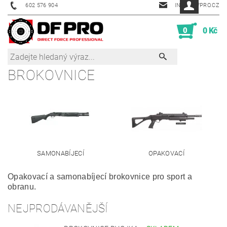
602 576 904
INFO@DFPRO.CZ
0
0 Kč
BROKOVNICE
SAMONABÍJECÍ
OPAKOVACÍ
Opakovací a samonabíjecí brokovnice pro sport a
obranu.
NEJPRODÁVANĚJŠÍ