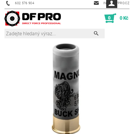
602 576 904
INFO@DFPRO.CZ
0
0 Kč