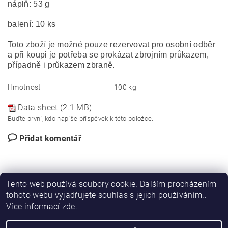
náplň: 53 g
balení: 10 ks
Toto zboží je možné pouze rezervovat pro osobní odběr
a při koupi je potřeba se prokázat zbrojním průkazem,
případně i průkazem zbraně.
Hmotnost
100 kg
Data sheet (2.1 MB)
Buďte první, kdo napíše příspěvek k této položce.
Přidat komentář
Tento web používá soubory cookie. Dalším procházením
tohoto webu vyjadřujete souhlas s jejich používáním..
Více informací
zde
.
|
|
DIRECT FORCE
JANÍSKOVÁ&LATA
VLASTIMIL PITROCHA