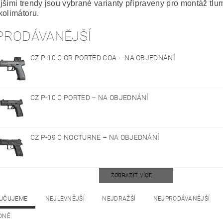
jšími trendy jsou vybrané varianty připraveny pro montáž tlum
kolimátoru.
PRODÁVANĚJŠÍ
CZ P-10 C OR PORTED COA
–
NA OBJEDNÁNÍ
CZ P-10 C PORTED
–
NA OBJEDNÁNÍ
CZ P-09 C NOCTURNE
–
NA OBJEDNÁNÍ
ZOBRAZIT VÍCE
UČUJEME
NEJLEVNĚJŠÍ
NEJDRAŽŠÍ
NEJPRODÁVANĚJŠÍ
DNĚ