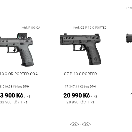
Str
Kód:
P10COA
Kód:
CZ P-10 C PORTED
-10 C OR PORTED COA
CZ P-10 C PORTED
8 016,53 Kč bez DPH
17 347,11 Kč bez DPH
3 900 Kč
20 990 Kč
/ ks
/ ks
33 900 Kč / 1 ks
20 990 Kč / 1 ks