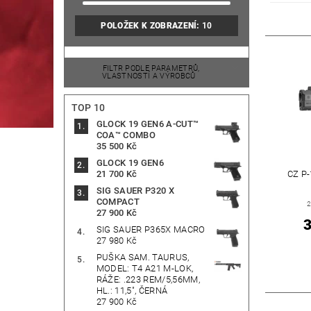
POLOŽEK K ZOBRAZENÍ:
10
FILTR PODLE PARAMETRŮ,
VLASTNOSTÍ A VÝROBCŮ
TOP 10
GLOCK 19 GEN6 A-CUT™
COA™ COMBO
35 500 Kč
GLOCK 19 GEN6
21 700 Kč
CZ P
SIG SAUER P320 X
COMPACT
2
27 900 Kč
3
SIG SAUER P365X MACRO
27 980 Kč
PUŠKA SAM. TAURUS,
MODEL: T4 A21 M-LOK,
RÁŽE: .223 REM/5,56MM,
HL.: 11,5", ČERNÁ
27 900 Kč