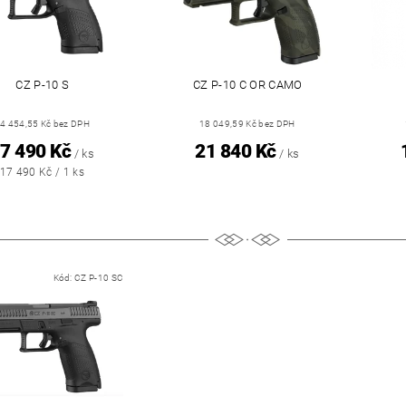
CZ P-10 S
CZ P-10 C OR CAMO
4 454,55 Kč bez DPH
18 049,59 Kč bez DPH
7 490 Kč
21 840 Kč
/ ks
/ ks
17 490 Kč / 1 ks
Kód:
CZ P-10 SC