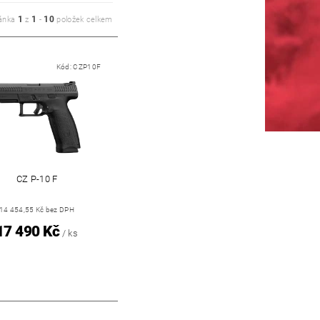
1
1
10
ánka
z
-
položek celkem
Kód:
CZP10F
CZ P-10 F
14 454,55 Kč bez DPH
17 490 Kč
/ ks