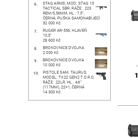
STAG ARMS, MOD: STAG 15
TACTICAL SBR, RÁŽE: .223
REM/5,56MM, HL.: 7,5",
ČERNÁ, PUŠKA SAMONABÍJECÍ
32 000 Kč
RUGER AR-556, HLAVEŇ
10,5"
28 600 Kč
BROKOVNICE DVOJKA
2 000 Kč
BROKOVNICE DVOJKA
10 000 Kč
1
PISTOLE SAM. TAURUS,
1
MODEL: TX22 GEN2 T.O.R.O,
RÁŽE: .22LR, HL.: 4,6"
(117MM), 22+1, ČERNÁ
14 300 Kč