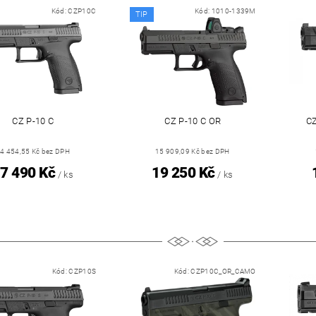
Kód:
CZP10C
Kód:
1010-1339M
TIP
CZ P-10 C
CZ P-10 C OR
C
4 454,55 Kč bez DPH
15 909,09 Kč bez DPH
7 490 Kč
19 250 Kč
/ ks
/ ks
Kód:
CZP10S
Kód:
CZP10C_OR_CAMO