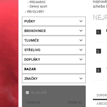
nejnově
PROAMMO
a/nebo 
Zelený sport
REVOLVERY
NEJ
PUŠKY
BROKOVNICE
1.
TLUMIČE
STŘELIVO
2.
DOPLŇKY
BAZAR
3.
ZNAČKY
NA SKLADĚ
DOPOR
14990
Kč
33900
Kč
ABECE