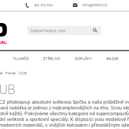
602 576 904
INFO@DFPRO.CZ
TLUMIČE
STŘELIVO
DOPLŇKY
BAZAR
le
Pistole
CZUB
UB
 CZ představuji absolutní světovou špičku a naše průběžně i
aná nabídka je jednou z nejkomplexnějších na trhu. Svou ideá
plně každý. Pokrýváme všechny kategorie od supercompact
ní velikosti a sportovní speciály. K dispozici jsou modelové ř
moderních materiálů, s vnějším kohoutem i přímoběžným úde