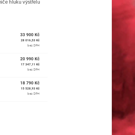
iče hluku výstřelu
33 900 Kč
28 016,53 Kč
bez DPH
20 990 Kč
17 347,11 Kč
bez DPH
18 790 Kč
15 528,93 Kč
bez DPH