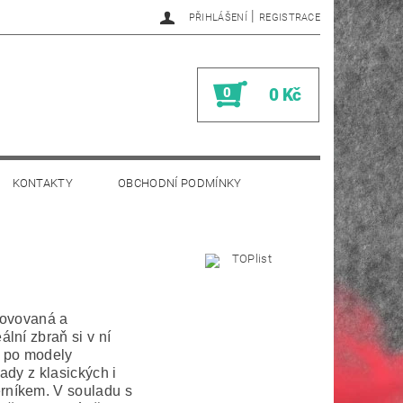
|
PŘIHLÁŠENÍ
REGISTRACE
0
0 Kč
KONTAKTY
OBCHODNÍ PODMÍNKY
novovaná a
lní zbraň si v ní
ů po modely
ady z klasických i
rníkem. V souladu s