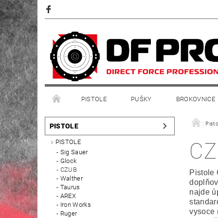
PISTOLE
PUŠKY
BROKOVNICE
Pisto
PISTOLE
PISTOLE
CZ
Sig Sauer
Glock
CZUB
Pistole
Walther
doplňov
Taurus
najde ú
AREX
standard
Iron Works
vysoce 
Ruger