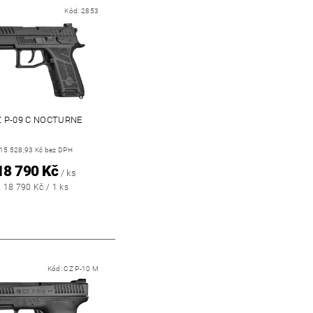
Kód:
2853
Z P-09 C NOCTURNE
15 528,93 Kč bez DPH
18 790 Kč
/ ks
18 790 Kč / 1 ks
Kód:
CZ P-10 M