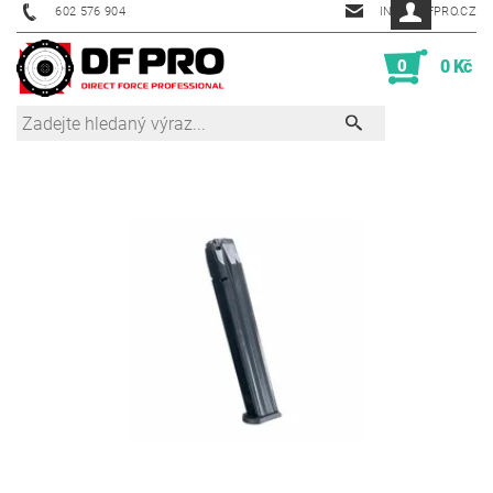
602 576 904
INFO@DFPRO.CZ
0
0 Kč