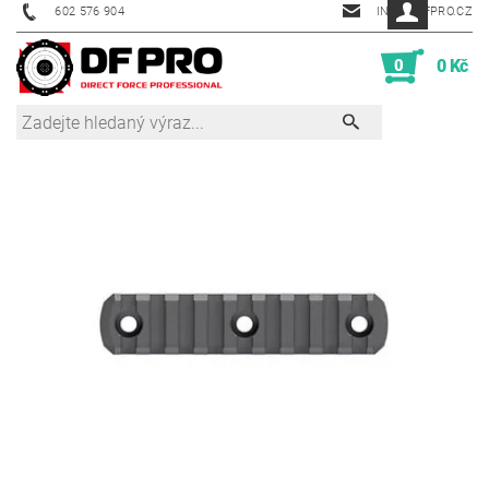
602 576 904
INFO@DFPRO.CZ
0
0 Kč