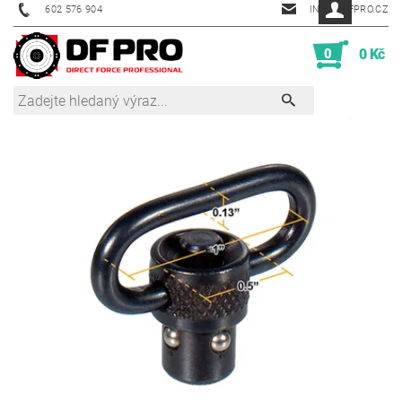
602 576 904
INFO@DFPRO.CZ
0
0 Kč