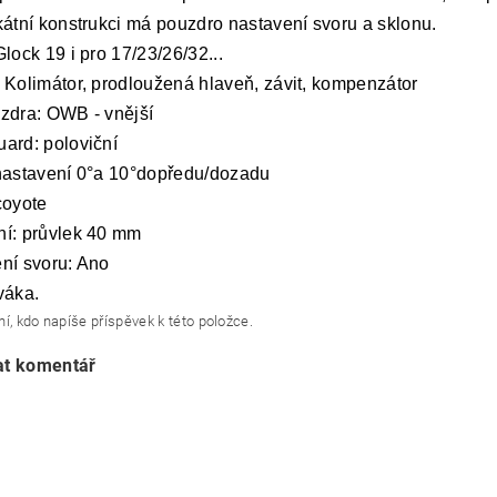
kátní konstrukci má pouzdro nastavení svoru a sklonu.
lock 19 i pro 17/23/26/32...
 Kolimátor, prodloužená hlaveň, závit, kompenzátor
zdra: OWB - vnější
ard: poloviční
nastavení 0°a 10°dopředu/dozadu
coyote
í: průvlek 40 mm
ní svoru: Ano
váka.
í, kdo napíše příspěvek k této položce.
at komentář