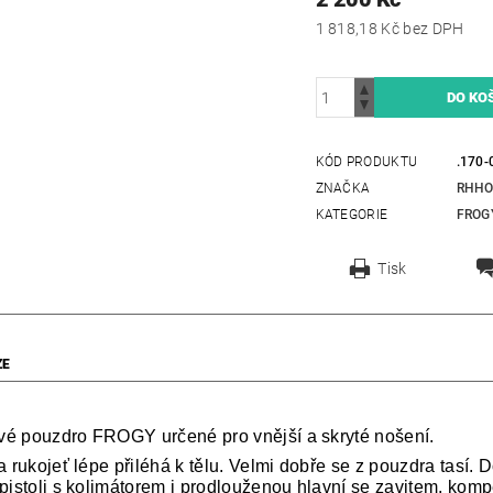
1 818,18 Kč bez DPH
KÓD PRODUKTU
.170-
ZNAČKA
RHHO
KATEGORIE
FROG
Tisk
ZE
é pouzdro FROGY určené pro vnější a skryté nošení.
 a rukojeť lépe přiléhá k tělu. Velmi dobře se z pouzdra ta
 pistoli s kolimátorem i prodlouženou hlavní se zavitem, kom