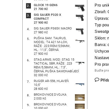
Pro uni
GLOCK 19 GEN6
21 700 Kč
Zbraň: G
SIG SAUER P320 X
Úprava:
COMPACT
27 900 Kč
Typ pou
SIG SAUER P365X MACRO
Sweatgu
27 980 Kč
Sklon: 
PUŠKA SAM. TAURUS,
MODEL: T4 A21 M-LOK,
Barva: 
RÁŽE: .223 REM/5,56MM,
HL.: 11,5", ČERNÁ
Uchycen
27 900 Kč
Nastave
STAG ARMS, MOD: STAG 15
TACTICAL SBR, RÁŽE: .223
Pro pra
REM/5,56MM, HL.: 7,5",
Buďte prvn
ČERNÁ, PUŠKA SAMONABÍJECÍ
32 000 Kč
Přid
RUGER AR-556, HLAVEŇ
10,5"
28 600 Kč
BROKOVNICE DVOJKA
2 000 Kč
BROKOVNICE DVOJKA
10 000 Kč