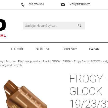
602 576 904
INFO@DFPRO.CZ
TLUMIČE
STŘELIVO
DOPLŇKY
BAZAR
ňky
Pouzdra
Pistolová pouzdra
Glock
FROGY
FROGY - Frogy Glock 19/23/32 - vněj
weatguard - coyote
FROGY 
GLOCK
19/23/3