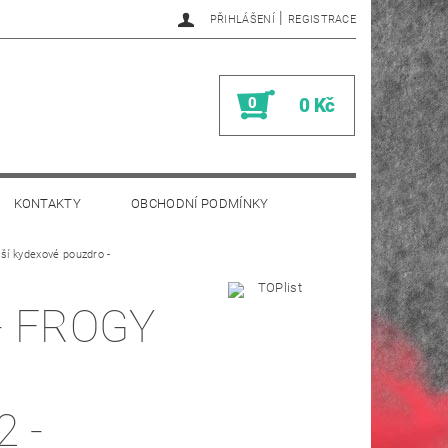
|
PŘIHLÁŠENÍ
REGISTRACE
0
0 Kč
KONTAKTY
OBCHODNÍ PODMÍNKY
ší kydexové pouzdro -
- FROGY
2 -