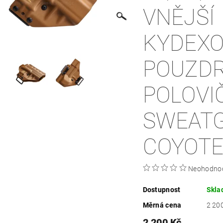
VNĚJŠÍ
KYDEX
POUZDR
POLOVI
SWEATG
COYOT
Neohodno
Dostupnost
Skla
Měrná cena
2 200
2 200 Kč