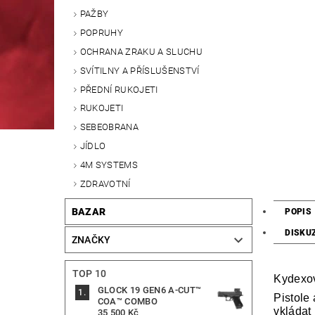
PAŽBY
POPRUHY
OCHRANA ZRAKU A SLUCHU
SVÍTILNY A PŘÍSLUŠENSTVÍ
PŘEDNÍ RUKOJETI
RUKOJETI
SEBEOBRANA
JÍDLO
4M SYSTEMS
ZDRAVOTNÍ
BAZAR
POPIS
DISKU
ZNAČKY
TOP 10
Kydexov
GLOCK 19 GEN6 A-CUT™
Pistole
COA™ COMBO
vkládat
35 500 Kč