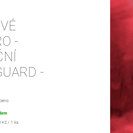
OVÉ
O -
ČNÍ
UARD -
E
ceno
dem
 Kč / 1 ks