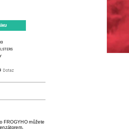
03
LSTERS
Y
Dotaz
sí. Do FROGYHO můžete
penzátorem.