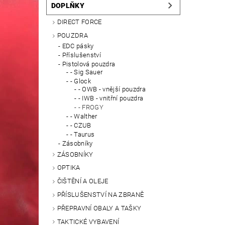
DOPLŇKY
DIRECT FORCE
POUZDRA
EDC pásky
Příslušenství
Pistolová pouzdra
- Sig Sauer
- Glock
- OWB - vnější pouzdra
- IWB - vnitřní pouzdra
- FROGY
- Walther
- CZUB
- Taurus
Zásobníky
ZÁSOBNÍKY
OPTIKA
ČIŠTĚNÍ A OLEJE
PŘÍSLUŠENSTVÍ NA ZBRANĚ
PŘEPRAVNÍ OBALY A TAŠKY
TAKTICKÉ VYBAVENÍ