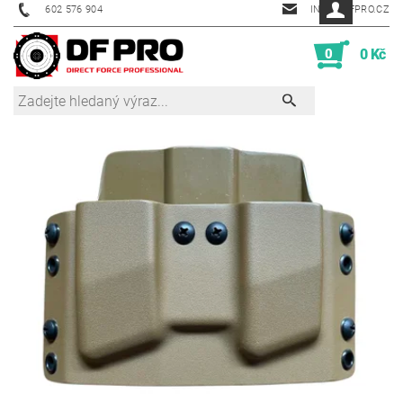
602 576 904
INFO@DFPRO.CZ
0
0 Kč