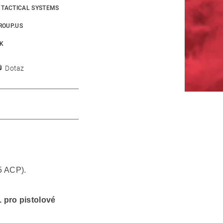
E TACTICAL SYSTEMS
ROUP.US
K
Dotaz
45 ACP).
 pro pistolové