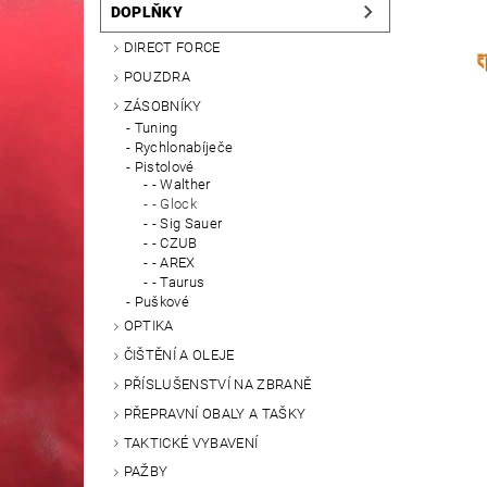
DOPLŇKY
DIRECT FORCE
POUZDRA
ZÁSOBNÍKY
Tuning
Rychlonabíječe
Pistolové
- Walther
- Glock
- Sig Sauer
- CZUB
- AREX
- Taurus
Puškové
OPTIKA
ČIŠTĚNÍ A OLEJE
PŘÍSLUŠENSTVÍ NA ZBRANĚ
PŘEPRAVNÍ OBALY A TAŠKY
TAKTICKÉ VYBAVENÍ
PAŽBY