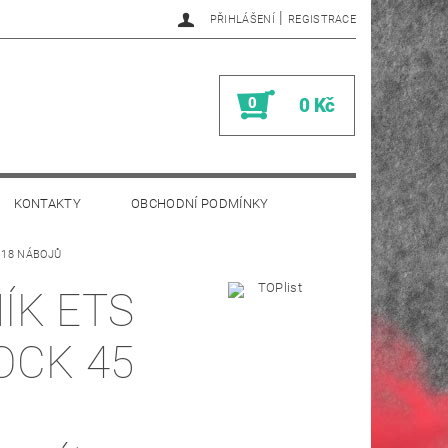
|
PŘIHLÁŠENÍ
REGISTRACE
0
0 Kč
KONTAKTY
OBCHODNÍ PODMÍNKY
 18 NÁBOJŮ
ÍK ETS
OCK 45