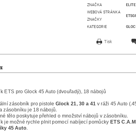
ZNAČKA
ELIT
WEBOVÁ STRÁNKA
ETSG
ZNAČKY
KATEGORIE
GLOC
Tisk
ZE
k ETS pro Glock 45 Auto (dvouřadý), 18 nábojů
ální zásobník pro pistole
Glock 21, 30 a 41
v ráži 45 Auto (.
a zásobníku je 18 nábojů.
né tělo poskytuje přehled o množství nábojů v zásobníku.
k je možné rychle plnit pomocí nabíjecí pomůcky
ETS C.A.M.
íky 45 Auto
.