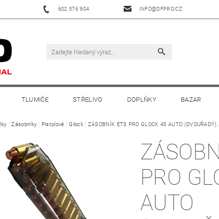
602 576 904
INFO@DFPRO.CZ
TLUMIČE
STŘELIVO
DOPLŇKY
BAZAR
ňky
Zásobníky
Pistolové
Glock
ZÁSOBNÍK ETS PRO GLOCK 45 AUTO (DVOUŘADÝ),
ZÁSOBN
PRO GL
AUTO