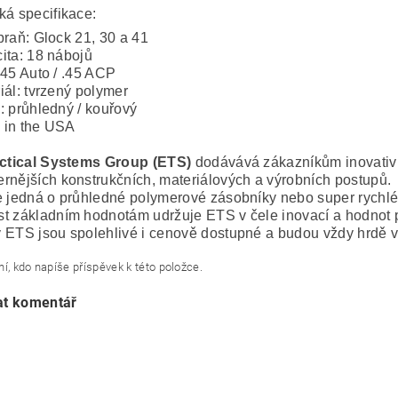
ká specifikace:
braň: Glock 21, 30 a 41
ita: 18 nábojů
 45 Auto / .45 ACP
iál: tvrzený polymer
: průhledný / kouřový
 in the USA
actical Systems Group (ETS)
dodávává zákazníkům inovativn
rnějších konstrukčních, materiálových a výrobních postupů.
e jedná o průhledné polymerové zásobníky nebo super rychlé 
t základním hodnotám udržuje ETS v čele inovací a hodnot 
 ETS jsou spolehlivé i cenově dostupné a budou vždy hrdě 
í, kdo napíše příspěvek k této položce.
at komentář