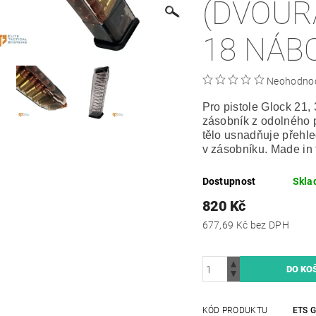
(DVOUŘ
18 NÁB
Neohodno
Pro pistole Glock 21, 
zásobník z odolného 
tělo usnadňuje přehl
v zásobníku. Made in
Dostupnost
Skla
820 Kč
677,69 Kč bez DPH
KÓD PRODUKTU
ETS 