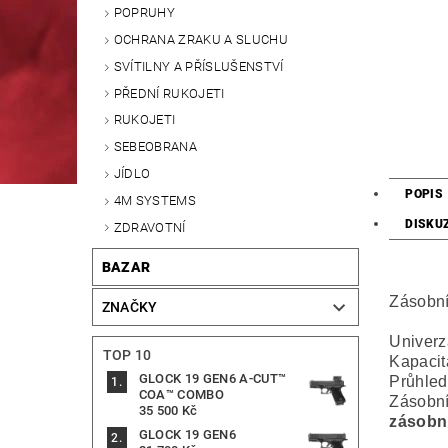
POPRUHY
OCHRANA ZRAKU A SLUCHU
SVÍTILNY A PŘÍSLUŠENSTVÍ
PŘEDNÍ RUKOJETI
RUKOJETI
SEBEOBRANA
JÍDLO
POPIS
4M SYSTEMS
DISKU
ZDRAVOTNÍ
BAZAR
Zásobní
ZNAČKY
Univerz
TOP 10
Kapacit
GLOCK 19 GEN6 A-CUT™
Průhled
COA™ COMBO
Zásobní
35 500 Kč
zásobn
GLOCK 19 GEN6