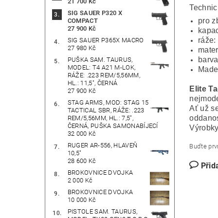
21 700 Kč
Technic
SIG SAUER P320 X
pro z
COMPACT
27 900 Kč
kapac
ráže:
SIG SAUER P365X MACRO
27 980 Kč
mater
barva
PUŠKA SAM. TAURUS,
MODEL: T4 A21 M-LOK,
Made
RÁŽE: .223 REM/5,56MM,
HL.: 11,5", ČERNÁ
Elite T
27 900 Kč
nejmode
STAG ARMS, MOD: STAG 15
Ať už s
TACTICAL SBR, RÁŽE: .223
oddanos
REM/5,56MM, HL.: 7,5",
ČERNÁ, PUŠKA SAMONABÍJECÍ
Výrobky
32 000 Kč
RUGER AR-556, HLAVEŇ
Buďte prvn
10,5"
28 600 Kč
Přid
BROKOVNICE DVOJKA
2 000 Kč
BROKOVNICE DVOJKA
10 000 Kč
PISTOLE SAM. TAURUS,