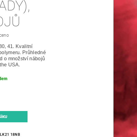
ADÝ),
OJŮ
ceno
30, 41. Kvalitní
polymeru. Průhledné
ed o množství nábojů
 the USA.
dem
GLK21 18NB