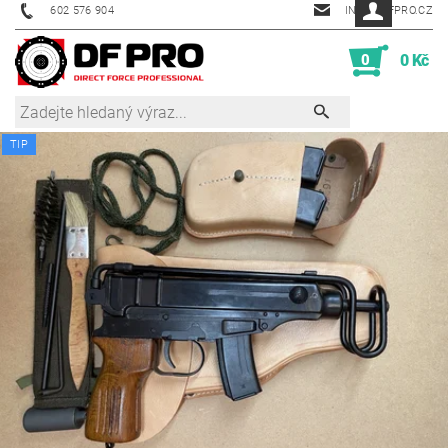
602 576 904
INFO@DFPRO.CZ
0
0 Kč
TIP