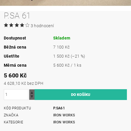
P.SA 61
3 hodnocení
Dostupnost
Skladem
Běžná cena
7 100 Kč
Ušetříte
1 500 Kč
(–21 %)
Měrná cena
5 600 Kč / 1 ks
5 600 Kč
4 628,10 Kč bez DPH
KÓD PRODUKTU
P.SA61
ZNAČKA
IRON WORKS
KATEGORIE
IRON WORKS