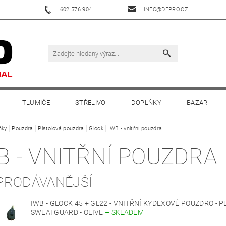
602 576 904
INFO@DFPRO.CZ
TLUMIČE
STŘELIVO
DOPLŇKY
BAZAR
ňky
Pouzdra
Pistolová pouzdra
Glock
IWB - vnitřní pouzdra
B - VNITŘNÍ POUZDRA
PRODÁVANĚJŠÍ
IWB - GLOCK 45 + GL22 - VNITŘNÍ KYDEXOVÉ POUZDRO - P
SWEATGUARD - OLIVE
–
SKLADEM