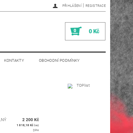
|
PŘIHLÁŠENÍ
REGISTRACE
0
0 Kč
KONTAKTY
OBCHODNÍ PODMÍNKY
LNÝ
2 200 Kč
1 818,18 Kč
bez
DPH