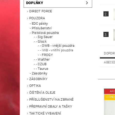
DOPLŇKY
DIRECT FORCE
2.
POUZDRA
EDC pásky
Příslušenství
Pistolová pouzdra
3.
- Sig Sauer
- Glock
- OWB - vnější pouzdra
- IWB - vnitřní pouzdra
DOPOR
- FROGY
- Walther
ABECE
- CZUB
- Taurus
Zásobníky
ZÁSOBNÍKY
OPTIKA
AK
ČIŠTĚNÍ A OLEJE
VÝPR
PŘÍSLUŠENSTVÍ NA ZBRANĚ
PŘEPRAVNÍ OBALY A TAŠKY
TAKTICKÉ VYBAVENÍ