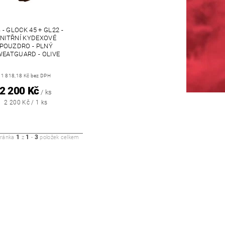
 - GLOCK 45 + GL22 -
NITŘNÍ KYDEXOVÉ
POUZDRO - PLNÝ
EATGUARD - OLIVE
1 818,18 Kč bez DPH
2 200 Kč
/ ks
2 200 Kč / 1 ks
1
1
3
tránka
z
-
položek celkem