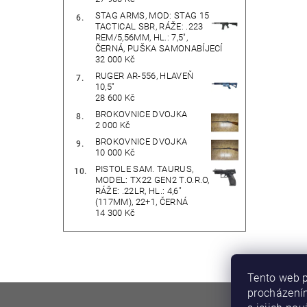
STAG ARMS, MOD: STAG 15
TACTICAL SBR, RÁŽE: .223
REM/5,56MM, HL.: 7,5",
ČERNÁ, PUŠKA SAMONABÍJECÍ
32 000 Kč
RUGER AR-556, HLAVEŇ
10,5"
28 600 Kč
BROKOVNICE DVOJKA
2 000 Kč
BROKOVNICE DVOJKA
10 000 Kč
PISTOLE SAM. TAURUS,
MODEL: TX22 GEN2 T.O.R.O,
RÁŽE: .22LR, HL.: 4,6"
(117MM), 22+1, ČERNÁ
14 300 Kč
Tento web p
procházením
DIRECT F