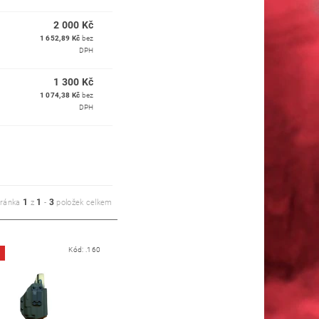
2 000 Kč
1 652,89 Kč
bez
DPH
1 300 Kč
1 074,38 Kč
bez
DPH
1
1
3
tránka
z
-
položek celkem
Kód:
.160