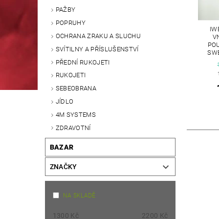
PAŽBY
POPRUHY
IW
OCHRANA ZRAKU A SLUCHU
V
POU
SVÍTILNY A PŘÍSLUŠENSTVÍ
SWE
PŘEDNÍ RUKOJETI
RUKOJETI
SEBEOBRANA
JÍDLO
4M SYSTEMS
ZDRAVOTNÍ
BAZAR
ZNAČKY
NA SKLADĚ
1300
Kč
2200
Kč