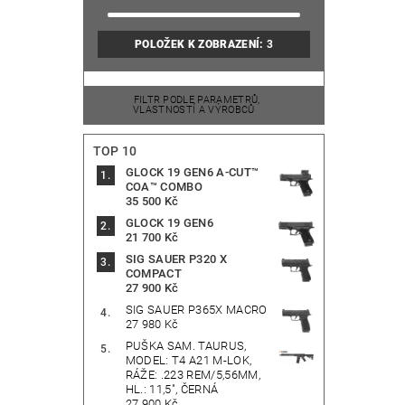
POLOŽEK K ZOBRAZENÍ:
3
FILTR PODLE PARAMETRŮ,
VLASTNOSTÍ A VÝROBCŮ
TOP 10
GLOCK 19 GEN6 A-CUT™
COA™ COMBO
35 500 Kč
GLOCK 19 GEN6
21 700 Kč
SIG SAUER P320 X
COMPACT
27 900 Kč
SIG SAUER P365X MACRO
27 980 Kč
PUŠKA SAM. TAURUS,
MODEL: T4 A21 M-LOK,
RÁŽE: .223 REM/5,56MM,
HL.: 11,5", ČERNÁ
27 900 Kč