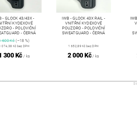
B - GLOCK 43/43X -
IWB - GLOCK 43X RAIL -
IWB
NITŘNÍ KYDEXOVÉ
VNITŘNÍ KYDEXOVÉ
V
ZDRO - POLOVIČNÍ
POUZDRO - POLOVIČNÍ
ATGUARD - ČERNÁ
SWEATGUARD - ČERNÁ
SW
1 600 Kč
(–18 %)
1 074,38 Kč bez DPH
1 652,89 Kč bez DPH
1 300 Kč
2 000 Kč
/ ks
/ ks
S