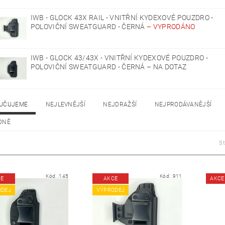
IWB - GLOCK 43X RAIL - VNITŘNÍ KYDEXOVÉ POUZDRO -
POLOVIČNÍ SWEATGUARD - ČERNÁ
–
VYPRODÁNO
IWB - GLOCK 43/43X - VNITŘNÍ KYDEXOVÉ POUZDRO -
POLOVIČNÍ SWEATGUARD - ČERNÁ
–
NA DOTAZ
UČUJEME
NEJLEVNĚJŠÍ
NEJDRAŽŠÍ
NEJPRODÁVANĚJŠÍ
DNĚ
S
Kód:
.145
Kód:
.911
CE
AKCE
AKCE
ODEJ
VÝPRODEJ