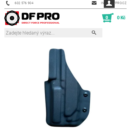
602 576 904
INFO@DFPRO.CZ
0
0 Kč