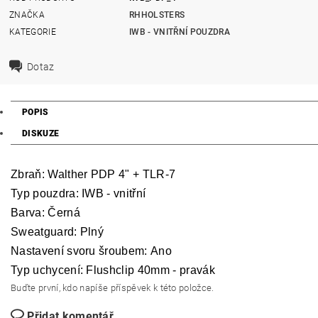
ZNAČKA
RHHOLSTERS
KATEGORIE
IWB - VNITŘNÍ POUZDRA
Dotaz
POPIS
DISKUZE
Zbraň: Walther PDP 4" + TLR-7
Typ pouzdra: IWB - vnitřní
Barva: Černá
Sweatguard: Plný
Nastavení svoru šroubem: Ano
Typ uchycení: Flushclip
40mm - pravák
Buďte první, kdo napíše příspěvek k této položce.
Přidat komentář