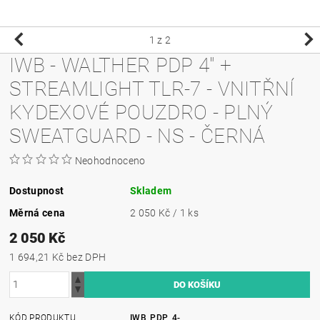
1
z 2
IWB - WALTHER PDP 4" +
STREAMLIGHT TLR-7 - VNITŘNÍ
KYDEXOVÉ POUZDRO - PLNÝ
SWEATGUARD - NS - ČERNÁ
Neohodnoceno
Dostupnost
Skladem
Měrná cena
2 050 Kč / 1 ks
2 050 Kč
1 694,21 Kč bez DPH
KÓD PRODUKTU
IWB_PDP_4-