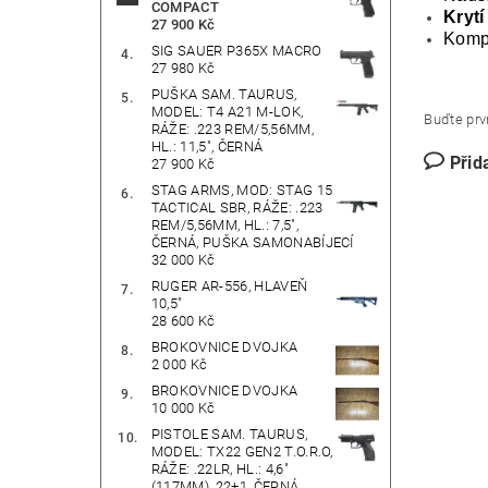
COMPACT
Krytí
27 900 Kč
Kompa
SIG SAUER P365X MACRO
27 980 Kč
PUŠKA SAM. TAURUS,
MODEL: T4 A21 M-LOK,
Buďte prvn
RÁŽE: .223 REM/5,56MM,
HL.: 11,5", ČERNÁ
Přid
27 900 Kč
STAG ARMS, MOD: STAG 15
TACTICAL SBR, RÁŽE: .223
REM/5,56MM, HL.: 7,5",
ČERNÁ, PUŠKA SAMONABÍJECÍ
32 000 Kč
RUGER AR-556, HLAVEŇ
10,5"
28 600 Kč
BROKOVNICE DVOJKA
2 000 Kč
BROKOVNICE DVOJKA
10 000 Kč
PISTOLE SAM. TAURUS,
MODEL: TX22 GEN2 T.O.R.O,
RÁŽE: .22LR, HL.: 4,6"
(117MM), 22+1, ČERNÁ