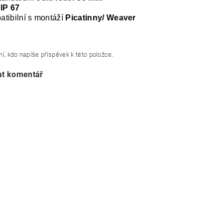
 IP 67
tibilní s montáží
Picatinny/ Weaver
í, kdo napíše příspěvek k této položce.
at komentář