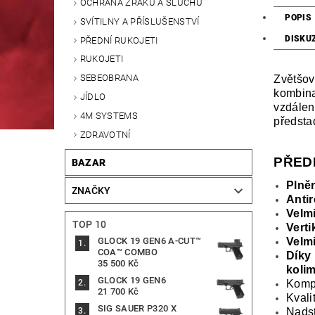
OCHRANA ZRAKU A SLUCHU
POPIS
SVÍTILNY A PŘÍSLUŠENSTVÍ
DISKU
PŘEDNÍ RUKOJETI
RUKOJETI
SEBEOBRANA
Zvětšov
kombina
JÍDLO
vzdálen
4M SYSTEMS
předstad
ZDRAVOTNÍ
PŘED
BAZAR
Plně
ZNAČKY
Antir
Velmi
TOP 10
Verti
Velm
GLOCK 19 GEN6 A-CUT™
COA™ COMBO
Díky
35 500 Kč
kolim
GLOCK 19 GEN6
Kompa
21 700 Kč
Kvali
SIG SAUER P320 X
Nads