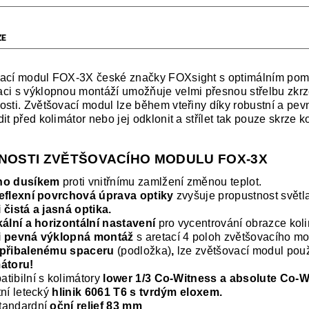
ZE
ací modul FOX-3X české značky FOXsight s optimálním pom
ci s výklopnou montáží umožňuje velmi přesnou střelbu zkrze
osti. Zvětšovací modul lze během vteřiny díky robustní a pe
it před kolimátor nebo jej odklonit a střílet tak pouze skrze k
NOSTI ZVĚTŠOVACÍHO MODULU FOX-3X
no dusíkem
proti vnitřnímu zamlžení změnou teplot.
eflexní povrchová úprava optiky
zvyšuje propustnost světla
 čistá a jasná optika.
kální a horizontální nastavení
pro vycentrování obrazce kol
i pevná výklopná montáž
s aretací 4 poloh zvětšovacího mo
 přibalenému spaceru
(podložka)
,
lze zvětšovací modul pou
átoru!
tibilní s kolimátory
lower 1/3 Co-Witness a absolute Co-W
tní letecký
hlinik 6061 T6 s tvrdým eloxem.
tandardní
oční relief 83 mm