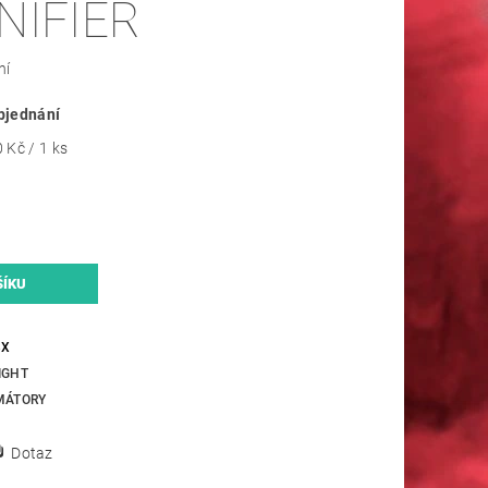
NIFIER
ní
bjednání
 Kč / 1 ks
3X
IGHT
MÁTORY
Dotaz