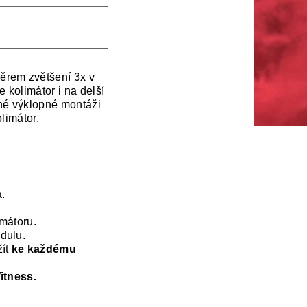
ěrem zvětšení 3x v
 kolimátor i na delší
vné výklopné montáži
olimátor.
.
imátoru.
dulu.
žít
ke každému
itness.