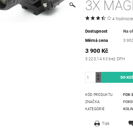
3X MAG
4 hodnoce
Dostupnost
Na o
Měrná cena
3 900
3 900 Kč
3 223,14 Kč bez DPH
KÓD PRODUKTU
FOX-
ZNAČKA
FOXS
KATEGORIE
KOLI
Tisk