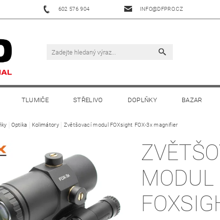
602 576 904
INFO@DFPRO.CZ
TLUMIČE
STŘELIVO
DOPLŇKY
BAZAR
ňky
Optika
Kolimátory
Zvětšovací modul FOXsight FOX-3x magnifier
ZVĚTŠO
MODUL
FOXSIG