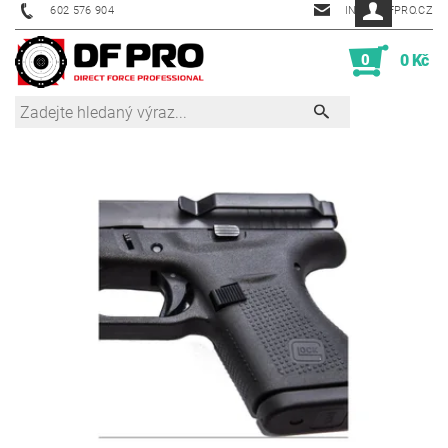
602 576 904
INFO@DFPRO.CZ
0
0 Kč