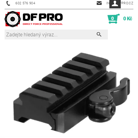
602 576 904
INFO@DFPRO.CZ
0
0 Kč