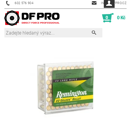
602 576 904
INFO@DFPRO.CZ
0
0 Kč