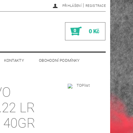
|
PŘIHLÁŠENÍ
REGISTRACE
0
0 Kč
KONTAKTY
OBCHODNÍ PODMÍNKY
VO
.22 LR
 40GR