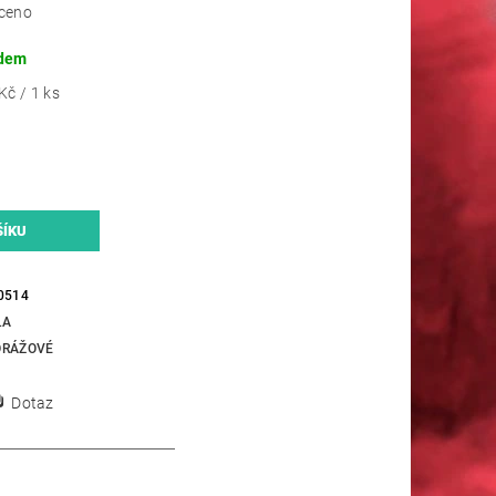
ceno
dem
Kč / 1 ks
0514
LA
RÁŽOVÉ
Dotaz