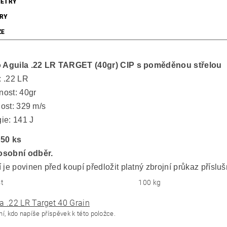
ETRY
RY
ZE
o Aguila .22 LR TARGET (40gr) CIP s poměděnou střelou
: .22 LR
ost: 40gr
ost: 329 m/s
ie: 141 J
 50 ks
osobní odběr.
 je povinen před koupí předložit platný zbrojní průkaz příslu
t
100 kg
a .22 LR Target 40 Grain
í, kdo napíše příspěvek k této položce.