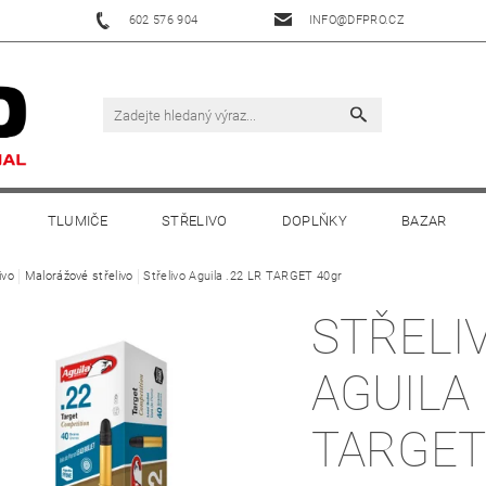
602 576 904
INFO@DFPRO.CZ
TLUMIČE
STŘELIVO
DOPLŇKY
BAZAR
ivo
Malorážové střelivo
Střelivo Aguila .22 LR TARGET 40gr
STŘELI
AGUILA 
TARGET