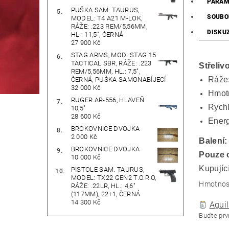
PARAM
PUŠKA SAM. TAURUS,
SOUBO
MODEL: T4 A21 M-LOK,
RÁŽE: .223 REM/5,56MM,
DISKU
HL.: 11,5", ČERNÁ
27 900 Kč
STAG ARMS, MOD: STAG 15
TACTICAL SBR, RÁŽE: .223
Střeliv
REM/5,56MM, HL.: 7,5",
Ráže
ČERNÁ, PUŠKA SAMONABÍJECÍ
32 000 Kč
Hmotn
RUGER AR-556, HLAVEŇ
Rychl
10,5"
28 600 Kč
Energ
BROKOVNICE DVOJKA
2 000 Kč
Balení:
BROKOVNICE DVOJKA
Pouze 
10 000 Kč
Kupující
PISTOLE SAM. TAURUS,
MODEL: TX22 GEN2 T.O.R.O,
Hmotnos
RÁŽE: .22LR, HL.: 4,6"
(117MM), 22+1, ČERNÁ
14 300 Kč
Aguil
Buďte prvn