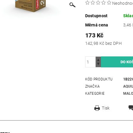
Neohodno
Dostupnost
Skla
Měrná cena
3,46 
173 Kč
142,98 Kč bez DPH
KÓD PRODUKTU
1B22
ZNAČKA
AQUI
KATEGORIE
MALO
Tisk