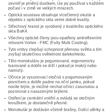
zevnitř je plněný dusíkem, lze jej používat v každém
počasí i v zimě ve velkých mrazech.
Optická soustava obsahuje vícečlenný okulár a
objektiv z optického skla velmi dobré kvality.
Střechový hranol je vyrobený z kvalitního optického
skla BaK4.
Všechny optické členy jsou opatřeny antireflexními
vrtsvami Vortex - FMC (Fully Multi Coating).
Tyto vrstvy zlepšují schopnost přenosu světla a tím
zvyšují skutečnou světelnost dalekohledu.
Tělo monokuláru je pogumované, ergonomicky
tvarované a dobře se drží i pokud je mokrý nebo
namrzlý.
Očnice je vysunovací otočná s pogumovaným
povrchem a dobře padne na oční jamku, pokud
nosíte brýle, je možné nechat očnici zasunutou a
pozorovat s nasazenými brýlemi.
Ostření je centrální vnitřní a ovládá se otočným
kroužkem, je dostatečně přesné.
Monokulár je dodáván včetně brašny, čistící utěrky a