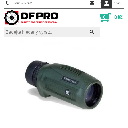
602 576 904
INFO@DFPRO.CZ
0
0 Kč