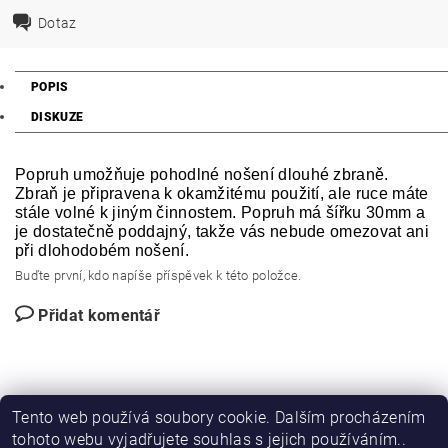
Dotaz
POPIS
DISKUZE
Popruh umožňuje pohodlné nošení dlouhé zbraně.
Zbraň je připravena k okamžitému použití, ale ruce máte
stále volné k jiným činnostem. Popruh má šířku 30mm a
je dostatečně poddajný, takže vás nebude omezovat ani
při dlohodobém nošení.
Buďte první, kdo napíše příspěvek k této položce.
Přidat komentář
Tento web používá soubory cookie. Dalším procházením
tohoto webu vyjadřujete souhlas s jejich používáním..