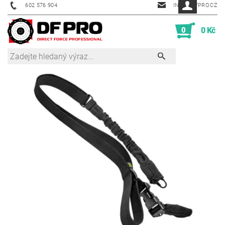
602 576 904
INFO@DFPRO.CZ
0
0 Kč