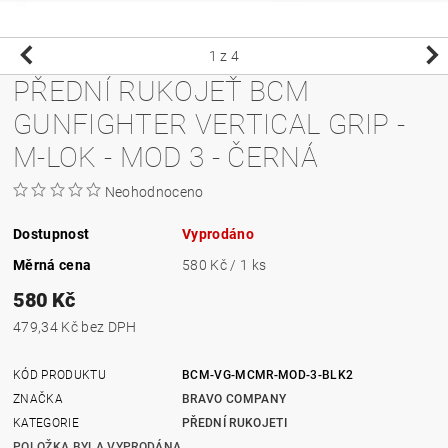
1
z 4
PŘEDNÍ RUKOJEŤ BCM
GUNFIGHTER VERTICAL GRIP -
M-LOK - MOD 3 - ČERNÁ
Neohodnoceno
Dostupnost
Vyprodáno
Měrná cena
580 Kč / 1 ks
580 Kč
479,34 Kč bez DPH
KÓD PRODUKTU
BCM-VG-MCMR-MOD-3-BLK2
ZNAČKA
BRAVO COMPANY
KATEGORIE
PŘEDNÍ RUKOJETI
POLOŽKA BYLA VYPRODÁNA...