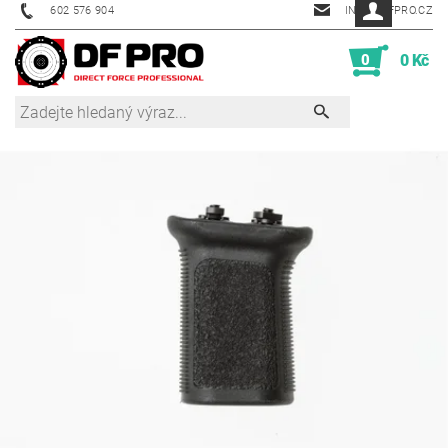
602 576 904
INFO@DFPRO.CZ
0
0 Kč