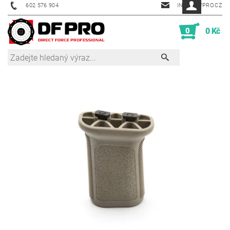
602 576 904
INFO@DFPRO.CZ
0
0 Kč