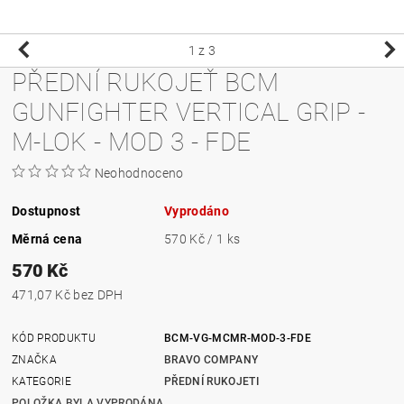
1
z 3
PŘEDNÍ RUKOJEŤ BCM
GUNFIGHTER VERTICAL GRIP -
M-LOK - MOD 3 - FDE
Neohodnoceno
Dostupnost
Vyprodáno
Měrná cena
570 Kč / 1 ks
570 Kč
471,07 Kč bez DPH
KÓD PRODUKTU
BCM-VG-MCMR-MOD-3-FDE
ZNAČKA
BRAVO COMPANY
KATEGORIE
PŘEDNÍ RUKOJETI
POLOŽKA BYLA VYPRODÁNA...