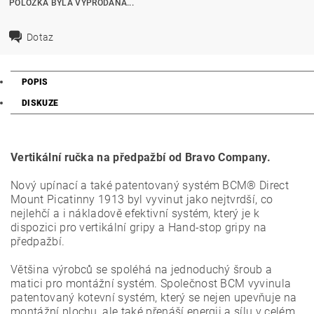
POLOŽKA BYLA VYPRODÁNA...
Dotaz
POPIS
DISKUZE
Vertikální ručka na předpažbí od Bravo Company.
Nový upínací a také patentovaný systém BCM® Direct
Mount Picatinny 1913 byl vyvinut jako nejtvrdší, co
nejlehčí a i nákladově efektivní systém, který je k
dispozici pro vertikální gripy a Hand-stop gripy na
předpažbí.
Většina výrobců se spoléhá na jednoduchý šroub a
matici pro montážní systém. Společnost BCM vyvinula
patentovaný kotevní systém, který se nejen upevňuje na
montážní plochu, ale také přenáší energii a sílu v celém