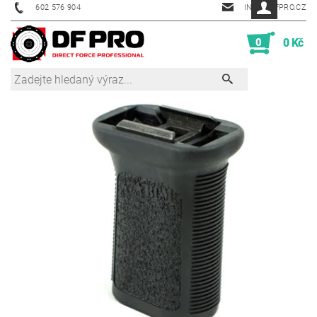
602 576 904
INFO@DFPRO.CZ
0
0 Kč