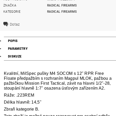
ZNAČKA
RADICAL FIREARMS
KATEGORIE
RADICAL FIREARMS
Dotaz
POPIS
PARAMETRY
DISKUZE
Kvalitní, MilSpec pušky M4 SOCOM s 12" RPR Free
Floate předpažbím s rozhraním Magpul MLOK, pažbou a
pažbičkou Mission First Tactical, závit na hlavni 1/2"-28,
stoupání hlavně 1:7" osazena úsťovým zařízením A2.
Ráže: .223REM
Délka hlavně: 14,5"
Zbraň kategorie B.