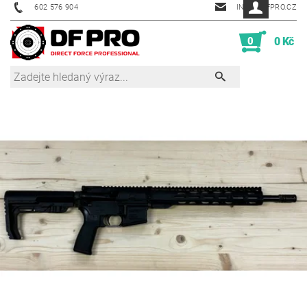
602 576 904
INFO@DFPRO.CZ
0
0 Kč