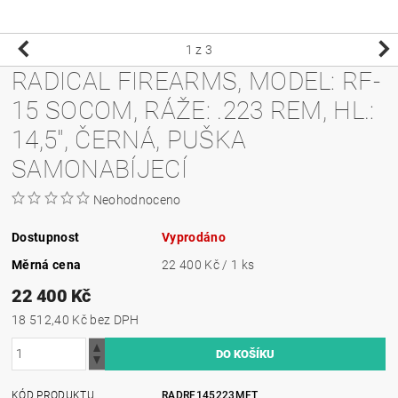
1
z 3
RADICAL FIREARMS, MODEL: RF-
15 SOCOM, RÁŽE: .223 REM, HL.:
14,5", ČERNÁ, PUŠKA
SAMONABÍJECÍ
Neohodnoceno
Dostupnost
Vyprodáno
Měrná cena
22 400 Kč / 1 ks
22 400 Kč
18 512,40 Kč bez DPH
KÓD PRODUKTU
RADRF145223MFT