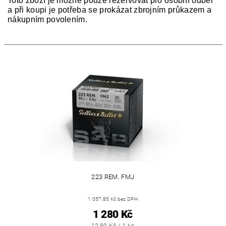
Toto zboží je možné pouze rezervovat pro osobní odběr
a při koupi je potřeba se prokázat zbrojním průkazem a
nákupním povolením.
223 REM. FMJ
1 057,85 Kč bez DPH
1 280 Kč