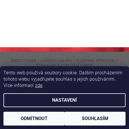
|
|
|
DIRECT FORCE
JANÍSKOVÁ&LATA
VLASTIMIL PITROCHA
STĚHOVÁNÍ A VYKLÍZENÍ V BRNĚ
Tento web používá soubory cookie. Dalším procházením
tohoto webu vyjadřujete souhlas s jejich používáním..
Upravit nastavení cookies
2026 © DIRFORPRO, všechna práva vyhrazena
Více informací
zde
.
Vytvořil Shoptet
NASTAVENÍ
ODMÍTNOUT
SOUHLASÍM