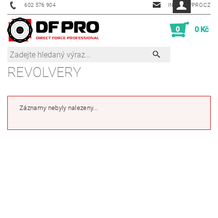
602 576 904
INFO@DFPRO.CZ
0
0 Kč
REVOLVERY
Záznamy nebyly nalezeny...