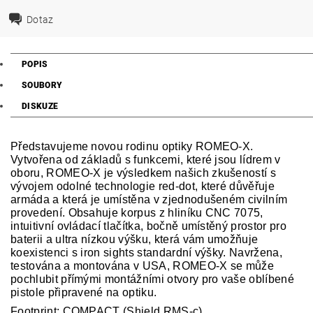
Dotaz
POPIS
SOUBORY
DISKUZE
Představujeme novou rodinu optiky ROMEO-X.
Vytvořena od základů s funkcemi, které jsou lídrem v
oboru, ROMEO-X je výsledkem našich zkušeností s
vývojem odolné technologie red-dot, které důvěřuje
armáda a která je umístěna v zjednodušeném civilním
provedení. Obsahuje korpus z hliníku CNC 7075,
intuitivní ovládací tlačítka, bočně umístěný prostor pro
baterii a ultra nízkou výšku, která vám umožňuje
koexistenci s iron sights standardní výšky. Navržena,
testována a montována v USA, ROMEO-X se může
pochlubit přímými montážními otvory pro vaše oblíbené
pistole připravené na optiku.
Footprint:
COMPACT (Shield RMS-c)