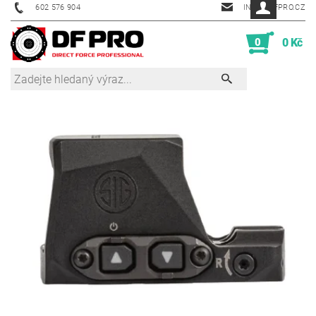
602 576 904
INFO@DFPRO.CZ
0
0 Kč