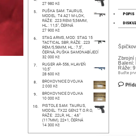
27 980 Kč
PUŠKA SAM. TAURUS,
POPIS
MODEL: T4 A21 M-LOK,
RÁŽE: .223 REM/5,56MM,
DISKU
HL.: 11,5", ČERNÁ
27 900 Kč
STAG ARMS, MOD: STAG 15
TACTICAL SBR, RÁŽE: .223
Špičkov
REM/5,56MM, HL.: 7,5",
ČERNÁ, PUŠKA SAMONABÍJECÍ
32 000 Kč
Zbrojní
Balení:
RUGER AR-556, HLAVEŇ
Ráže:
9
10,5"
Buďte prvn
28 600 Kč
BROKOVNICE DVOJKA
Přid
2 000 Kč
BROKOVNICE DVOJKA
10 000 Kč
PISTOLE SAM. TAURUS,
MODEL: TX22 GEN2 T.O.R.O,
RÁŽE: .22LR, HL.: 4,6"
(117MM), 22+1, ČERNÁ
14 300 Kč