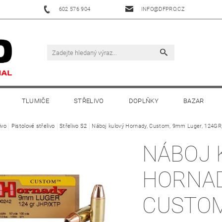
602 576 904
INFO@DFPRO.CZ
TLUMIČE
STŘELIVO
DOPLŇKY
BAZAR
ivo
Pistolové střelivo
Střelivo S2
Náboj kulový Hornady, Custom, 9mm Luger, 124GR
NÁBOJ 
HORNAD
CUSTO