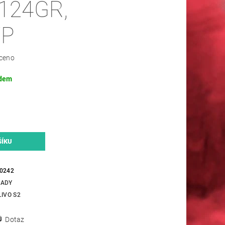
124GR,
TP
ceno
dem
0242
ADY
LIVO S2
Dotaz