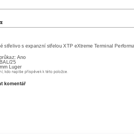
ZE
é střelivo s expanzní střelou XTP eXtreme Terminal Perform
 průkaz:
Ano
BAL/25
mm Luger
í, kdo napíše příspěvek k této položce.
at komentář