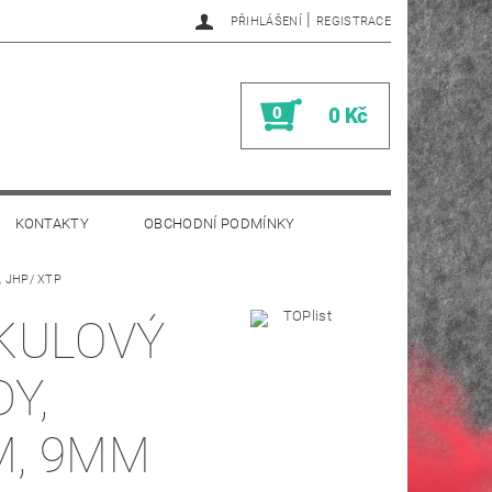
|
PŘIHLÁŠENÍ
REGISTRACE
0
0 Kč
KONTAKTY
OBCHODNÍ PODMÍNKY
, JHP/ XTP
KULOVÝ
Y,
M, 9MM