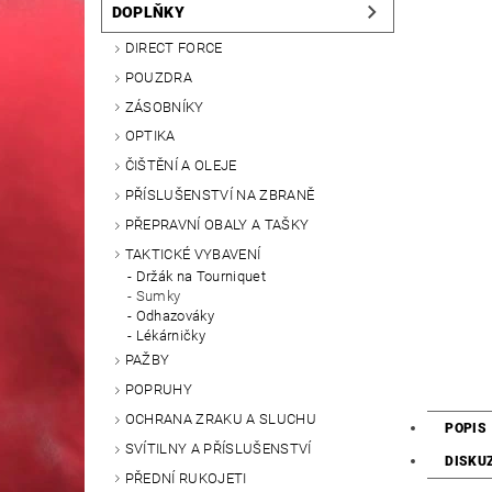
DOPLŇKY
DIRECT FORCE
POUZDRA
ZÁSOBNÍKY
OPTIKA
ČIŠTĚNÍ A OLEJE
PŘÍSLUŠENSTVÍ NA ZBRANĚ
PŘEPRAVNÍ OBALY A TAŠKY
TAKTICKÉ VYBAVENÍ
Držák na Tourniquet
Sumky
Odhazováky
Lékárničky
PAŽBY
POPRUHY
OCHRANA ZRAKU A SLUCHU
POPIS
SVÍTILNY A PŘÍSLUŠENSTVÍ
DISKU
PŘEDNÍ RUKOJETI