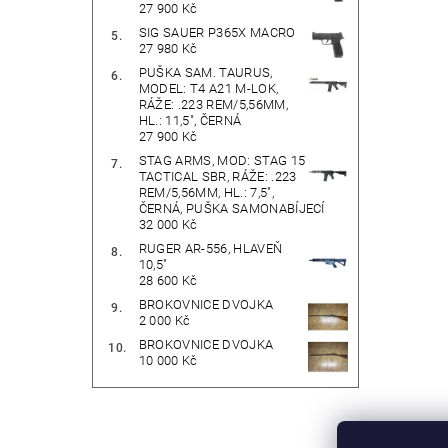
27 900 Kč
SIG SAUER P365X MACRO
27 980 Kč
PUŠKA SAM. TAURUS,
MODEL: T4 A21 M-LOK,
RÁŽE: .223 REM/5,56MM,
HL.: 11,5", ČERNÁ
27 900 Kč
STAG ARMS, MOD: STAG 15
TACTICAL SBR, RÁŽE: .223
REM/5,56MM, HL.: 7,5",
ČERNÁ, PUŠKA SAMONABÍJECÍ
32 000 Kč
RUGER AR-556, HLAVEŇ
10,5"
28 600 Kč
BROKOVNICE DVOJKA
2 000 Kč
BROKOVNICE DVOJKA
10 000 Kč