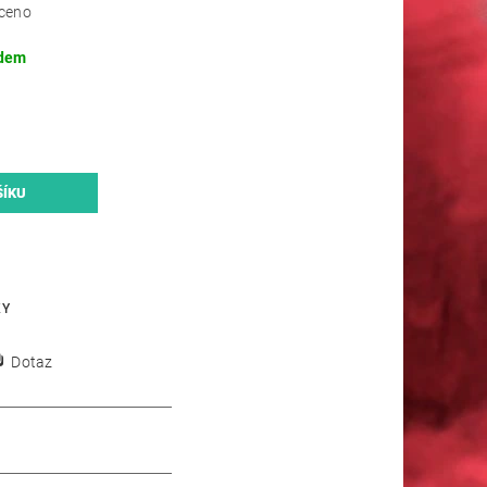
ceno
dem
KY
Dotaz