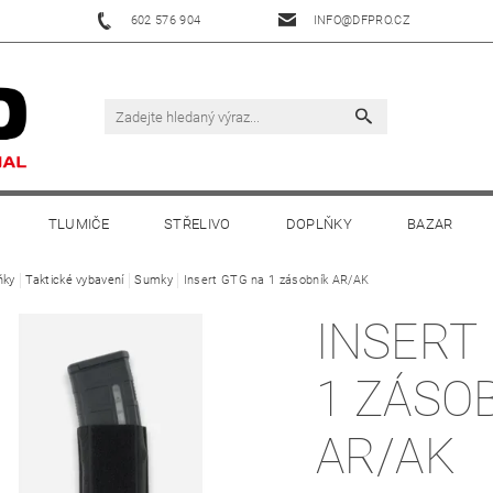
602 576 904
INFO@DFPRO.CZ
TLUMIČE
STŘELIVO
DOPLŇKY
BAZAR
ňky
Taktické vybavení
Sumky
Insert GTG na 1 zásobník AR/AK
INSERT
1 ZÁSO
AR/AK