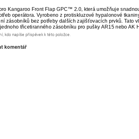
pro Kangaroo Front Flap GPC™ 2.0, která umožňuje snadnou 
otřeb operátora. Vyrobeno z protiskluzové hypalonové tkanin
ní zásobníků bez potřeby dalších zajišťovacích prvků. Tato v
 jednoho třicetiranného zásobníku pro pušky AR15 nebo AK 
í, kdo napíše příspěvek k této položce.
at komentář