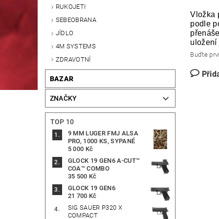
RUKOJETI
Vložka 
SEBEOBRANA
podle p
přenáše
JÍDLO
uložení
4M SYSTEMS
Buďte prvn
ZDRAVOTNÍ
Přid
BAZAR
ZNAČKY
TOP 10
9 MM LUGER FMJ ALSA
PRO, 1000 KS, SYPANÉ
5 000 Kč
GLOCK 19 GEN6 A-CUT™
COA™ COMBO
35 500 Kč
GLOCK 19 GEN6
21 700 Kč
SIG SAUER P320 X
COMPACT