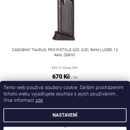
ZÁSOBNÍK TAURUS, PRO PISTOLE G2C, G3C, 9MM LUGER, 12
RAN, ČERNÝ
553,72 Kč bez DPH
670 Kč
/ ks
670 Kč / 1 ks
Tento web používá soubory cookie. Dalším procházením
tohoto webu vyjadřujete souhlas s jejich používáním..
Více informací
zde
.
|
|
DIRECT FORCE
JANÍSKOVÁ&LATA
VLASTIMIL PITROCHA
NASTAVENÍ
Upravit nastavení cookies
2026 © DIRFORPRO, všechna práva vyhrazena