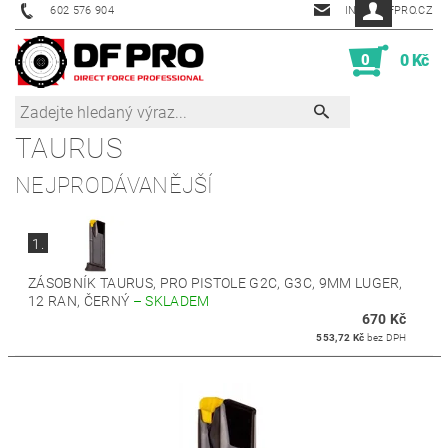
602 576 904
INFO@DFPRO.CZ
0
0 Kč
TAURUS
NEJPRODÁVANĚJŠÍ
1.
ZÁSOBNÍK TAURUS, PRO PISTOLE G2C, G3C, 9MM LUGER,
12 RAN, ČERNÝ
–
SKLADEM
670 Kč
553,72 Kč
bez DPH