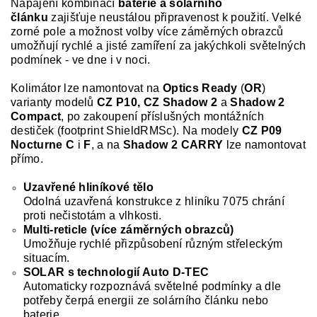
Napájení kombinací
baterie a solárního
článku
zajišťuje neustálou připravenost k použití. Velké
zorné pole a možnost volby více záměrných obrazců
umožňují rychlé a jisté zamíření za jakýchkoli světelných
podmínek - ve dne i v noci.
Kolimátor lze namontovat na
Optics Ready
(
OR
)
varianty modelů
CZ P10,
CZ Shadow 2
a
Shadow 2
Compact
, po zakoupení příslušných montážních
destiček (footprint ShieldRMSc). Na modely
CZ P09
Nocturne C
i
F
, a na
Shadow 2 CARRY
lze namontovat
přímo.
Uzavřené hliníkové tělo
Odolná uzavřená konstrukce z hliníku 7075 chrání
proti nečistotám a vlhkosti.
Multi-reticle (více záměrných obrazců)
Umožňuje rychlé přizpůsobení různým střeleckým
situacím.
SOLAR s technologií Auto D-TEC
Automaticky rozpoznává světelné podmínky a dle
potřeby čerpá energii ze solárního článku nebo
baterie.