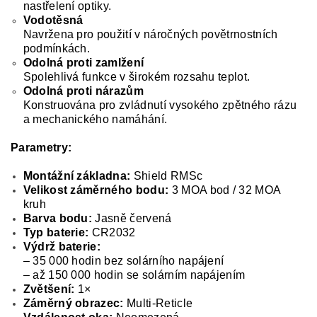
nastřelení optiky.
Vodotěsná
Navržena pro použití v náročných povětrnostních
podmínkách.
Odolná proti zamlžení
Spolehlivá funkce v širokém rozsahu teplot.
Odolná proti nárazům
Konstruována pro zvládnutí vysokého zpětného rázu
a mechanického namáhání.
Parametry:
Montážní základna:
Shield RMSc
Velikost záměrného bodu:
3 MOA bod / 32 MOA
kruh
Barva bodu:
Jasně červená
Typ baterie:
CR2032
Výdrž baterie:
– 35 000 hodin bez solárního napájení
– až 150 000 hodin se solárním napájením
Zvětšení:
1×
Záměrný obrazec:
Multi-Reticle