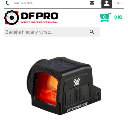
602 576 904
INFO@DFPRO.CZ
0
0 Kč