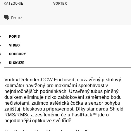
KATEGORIE
VORTEX
Dotaz
POPIS
VIDEO
SOUBORY
DISKUZE
Vortex Defender-CCW Enclosed je uzavřený pistolový
kolimátor navržený pro maximální spolehlivost v
nejnáročnějších podmínkách. Uzavřený tubus plněný
dusíkem eliminuje riziko zablokování záměrného bodu
nečistotami, zatímco asférická čočka a senzor pohybu
zajišťují bleskovou připravenost. Díky standardu Shield
RMS/RMSc a zesílenému čelu FastRack™ jde o
nejodolnější optiku ve své třídě.