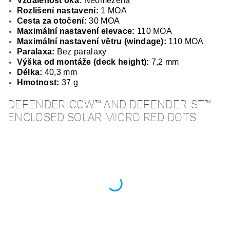
Vzdálenost oka:
Neomezená
Rozlišení nastavení:
1 MOA
Cesta za otočení:
30 MOA
Maximální nastavení elevace:
110 MOA
Maximální nastavení větru (windage):
110 MOA
Paralaxa:
Bez paralaxy
Výška od montáže (deck height):
7,2 mm
Délka:
40,3 mm
Hmotnost:
37 g
DEFENDER-CCW™ AND DEFENDER-ST™
ENCLOSED SOLAR MICRO RED DOTS