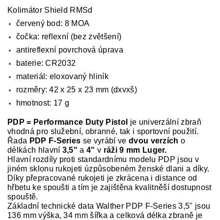
Kolimátor Shield RMSd
červený bod: 8 MOA
čočka: reflexní (bez zvětšení)
antireflexní povrchová úprava
baterie: CR2032
materiál: eloxovaný hliník
rozměry: 42 x 25 x 23 mm (dxvxš)
hmotnost: 17 g
PDP = Performance Duty Pistol
je univerzální zbraň
vhodná pro služební, obranné, tak i sportovní použití.
Řada
PDP F-Series
se vyrábí ve
dvou verzích
o
délkách hlavní
3,5"
a
4"
v
ráži 9 mm Luger.
Hlavní rozdíly proti standardnímu modelu PDP jsou v
jiném sklonu rukojeti úzpůsobeném ženské dlani a díky.
Díky přepracované rukojeti je zkrácena i distance od
hřbetu ke spoušti a tím je zajištěna kvalitněší dostupnost
spouště.
Základní technické data Walther PDP F-Series 3,5" jsou
136 mm výška, 34 mm šířka a celková délka zbraně je