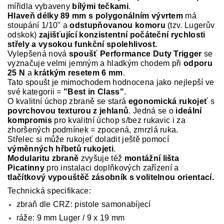
mířidla vybaveny
bílými tečkami
.
Hlaveň délky 89 mm s polygonálním vývrtem
má
stoupání 1/10" a
odstupňovanou komoru
(tzv. Lugerův
odskok)
zajišťující konzistentní počáteční rychlosti
střely a vysokou funkční spolehlivost.
Vylepšená nová
spoušť Performance Duty Trigger
se
vyznačuje velmi jemným a hladkým chodem při
odporu
25 N
a
krátkým resetem 6 mm
.
Tato spoušt je mimochodem hodnocena jako nejlepší ve
své kategorii =
"Best in Class"
.
O kvalitní úchop zbraně se stará
egonomická rukojeť
s
povrchovou texturou z jehlanů
. Jedná se o
ideální
kompromis
pro kvalitní úchop s/bez rukavic i za
zhoršených podmínek = zpocená, zmrzlá ruka.
Střelec si může rukojeť doladit ještě pomocí
výměnných hřbetů rukojeti
.
Modularitu zbraně
zvyšuje též
montážní lišta
Picatinny
pro instalaci doplňkových zařízení a
tlačítkový vypouštěč zásobník s volitelnou orientací.
Technická specifikace:
zbraň dle CRZ: pistole samonabíjecí
ráže: 9 mm Luger / 9 x 19 mm