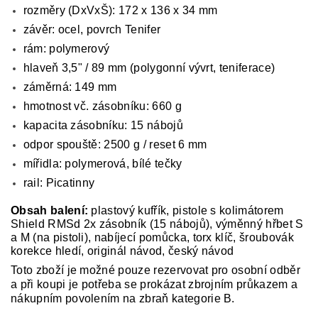
rozměry (DxVxŠ): 172 x 136 x 34 mm
závěr: ocel, povrch Tenifer
rám: polymerový
hlaveň 3,5" / 89 mm (polygonní vývrt, teniferace)
záměrná: 149 mm
hmotnost vč. zásobníku: 660 g
kapacita zásobníku: 15 nábojů
odpor spouště: 2500 g / reset 6 mm
mířidla: polymerová, bílé tečky
rail: Picatinny
Obsah balení:
plastový kufřík, pistole s kolimátorem
Shield RMSd 2x zásobník (15 nábojů), výměnný hřbet S
a M (na pistoli), nabíjecí pomůcka, torx klíč, šroubovák
korekce hledí, originál návod, český návod
Toto zboží je možné pouze rezervovat pro osobní odběr
a při koupi je potřeba se prokázat zbrojním průkazem a
nákupním povolením na zbraň kategorie B.