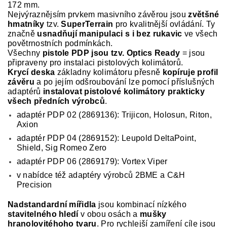
172 mm.
Nejvýraznějsím prvkem masivního závěrou jsou
zvětšné
hmatníky
tzv.
SuperTerrain
pro kvalitnější ovládání. Ty
značně
usnadňují manipulaci s i bez rukavic
ve všech
povětrnostních podmínkách.
Všechny
pistole PDP jsou tzv. Optics Ready
= jsou
připraveny pro instalaci pistolových kolimátorů.
Krycí deska
základny kolimátoru přesně
kopíruje profil
závěru
a po jejím odšroubování lze pomocí příslušných
adaptérů
instalovat pistolové kolimátory prakticky
všech předních výrobců
.
adaptér PDP 02 (2869136): Trijicon, Holosun, Riton,
Axion
adaptér PDP 04 (2869152): Leupold DeltaPoint,
Shield, Sig Romeo Zero
adaptér PDP 06 (2869179): Vortex Viper
v nabídce též adaptéry výrobců 2BME a C&H
Precision
Nadstandardní mířidla
jsou kombinací nízkého
stavitelného hledí
v obou osách a
mušky
hranolovitéhoho tvaru
. Pro rychlejší zamíření cíle jsou