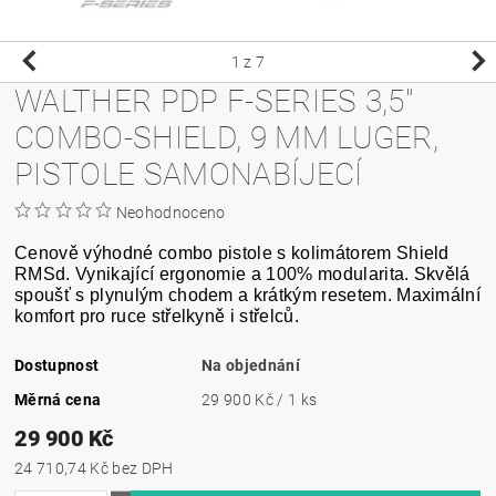
1
z 7
WALTHER PDP F-SERIES 3,5"
COMBO-SHIELD, 9 MM LUGER,
PISTOLE SAMONABÍJECÍ
Neohodnoceno
Cenově výhodné combo pistole s kolimátorem Shield
RMSd. Vynikající ergonomie a 100% modularita. Skvělá
spoušť s plynulým chodem a krátkým resetem. Maximální
komfort pro ruce střelkyně i střelců.
Dostupnost
Na objednání
Měrná cena
29 900 Kč / 1 ks
29 900 Kč
24 710,74 Kč bez DPH