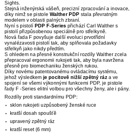
Sights.
Stejná inženýrská vášeň, precizní zpracování a inovace,
díky nimž se pistole
Walther PDP
stala převratným
modelem v oblasti palných zbraní.
Nyní s pistolí
PDP F-Series
přichází Carl Walther s
pistolí přizpůsobenou speciálně pro střelkyně.
Nová řada F povyšuje další evoluci prvotřídní
vynalézavosti pistolí tak, aby splňovala požadavky
střelkyň jako nikdy předtím.
S ohledem na přesné konstrukční rozdíly Walther zcela
přepracoval ergonomii rukojeti tak, aby byla navržena
přesně pro biomechaniku ženských rukou.
Díky novému patentovanému ovládacímu systému,
jehož výsledkem
je pocitově nižší zpětný ráz
a ve
spojení se všemi výkonnými funkcemi PDP, je pistole
řady F -Series elitní volbou pro všechny ženy, ale i pány.
Rozdíly proti standardnímu PDP:
sklon rukojeti uzpůsobený ženské ruce
kratší dosah spoušťě
upravený zpětný ráz
kratší reset (6 mm)