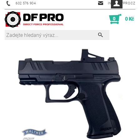
602 576 904
INFO@DFPRO.CZ
0
0 Kč