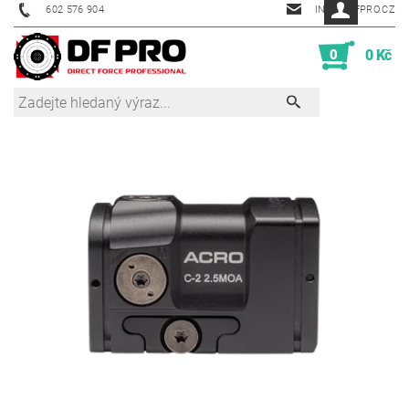
602 576 904
INFO@DFPRO.CZ
0
0 Kč