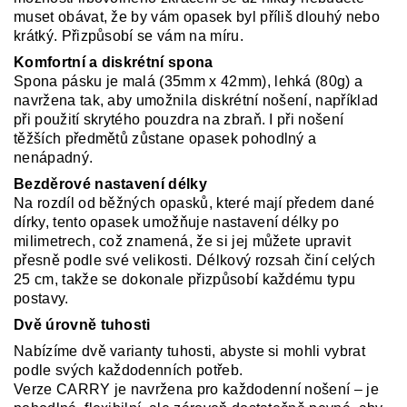
muset obávat, že by vám opasek byl příliš dlouhý nebo
krátký. Přizpůsobí se vám na míru.
Komfortní a diskrétní spona
Spona pásku je malá (35mm x 42mm), lehká (80g) a
navržena tak, aby umožnila diskrétní nošení, například
při použití skrytého pouzdra na zbraň. I při nošení
těžších předmětů zůstane opasek pohodlný a
nenápadný.
Bezděrové nastavení délky
Na rozdíl od běžných opasků, které mají předem dané
dírky, tento opasek umožňuje nastavení délky po
milimetrech, což znamená, že si jej můžete upravit
přesně podle své velikosti. Délkový rozsah činí celých
25 cm, takže se dokonale přizpůsobí každému typu
postavy.
Dvě úrovně tuhosti
Nabízíme dvě varianty tuhosti, abyste si mohli vybrat
podle svých každodenních potřeb.
Verze CARRY je navržena pro každodenní nošení – je