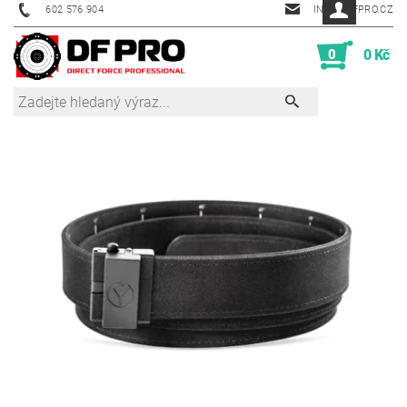
602 576 904
INFO@DFPRO.CZ
0
0 Kč