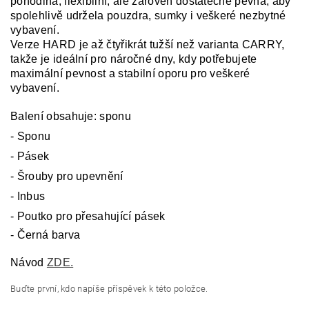
pohodlná, flexibilní, ale zároveň dostatečně pevná, aby
spolehlivě udržela pouzdra, sumky i veškeré nezbytné
vybavení.
Verze HARD je až čtyřikrát tužší než varianta CARRY,
takže je ideální pro náročné dny, kdy potřebujete
maximální pevnost a stabilní oporu pro veškeré
vybavení.
Balení obsahuje: sponu
- Sponu
- Pásek
- Šrouby pro upevnění
- Inbus
- Poutko pro přesahující pásek
- Černá barva
Návod
ZDE.
Buďte první, kdo napíše příspěvek k této položce.