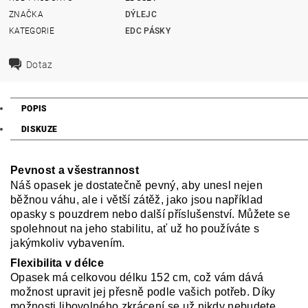
ZNAČKA
DÝLEJC
KATEGORIE
EDC PÁSKY
Dotaz
POPIS
DISKUZE
Pevnost a všestrannost
Náš opasek je dostatečně pevný, aby unesl nejen
běžnou váhu, ale i větší zátěž, jako jsou například
opasky s pouzdrem nebo další příslušenství. Můžete se
spolehnout na jeho stabilitu, ať už ho používáte s
jakýmkoliv vybavením.
Flexibilita v délce
Opasek má celkovou délku 152 cm, což vám dává
možnost upravit jej přesně podle vašich potřeb. Díky
možnosti libovolného zkrácení se už nikdy nebudete