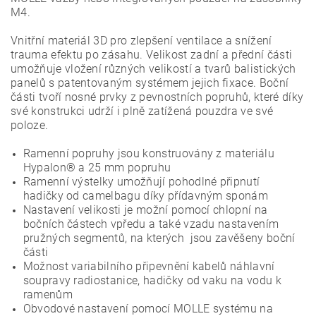
M4.
Vnitřní materiál 3D pro zlepšení ventilace a snížení
trauma efektu po zásahu. Velikost zadní a přední části
umožňuje vložení různých velikostí a tvarů balistických
panelů s patentovaným systémem jejich fixace. Boční
části tvoří nosné prvky z pevnostních popruhů, které díky
své konstrukci udrží i plně zatížená pouzdra ve své
poloze.
Ramenní popruhy jsou konstruovány z materiálu
Hypalon® a 25 mm popruhu
Ramenní výstelky umožňují pohodlné připnutí
hadičky od camelbagu díky přídavným sponám
Nastavení velikosti je možní pomocí chlopní na
bočních částech vpředu a také vzadu nastavením
pružných segmentů, na kterých jsou zavěšeny boční
části
Možnost variabilního připevnění kabelů náhlavní
soupravy radiostanice, hadičky od vaku na vodu k
ramenům
Obvodové nastavení pomocí MOLLE systému na