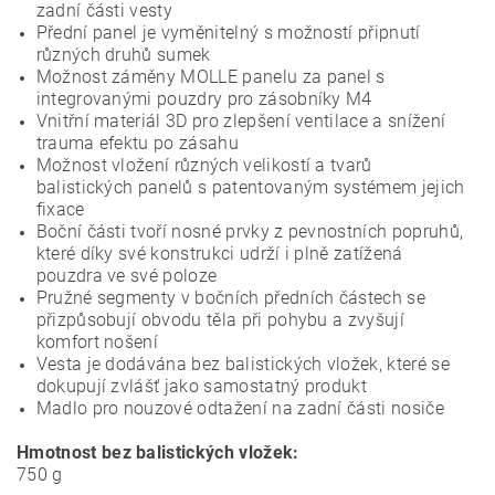
zadní části vesty
Přední panel je vyměnitelný s možností připnutí
různých druhů sumek
Možnost záměny MOLLE panelu za panel s
integrovanými pouzdry pro zásobníky M4
Vnitřní materiál 3D pro zlepšení ventilace a snížení
trauma efektu po zásahu
Možnost vložení různých velikostí a tvarů
balistických panelů s patentovaným systémem jejich
fixace
Boční části tvoří nosné prvky z pevnostních popruhů,
které díky své konstrukci udrží i plně zatížená
pouzdra ve své poloze
Pružné segmenty v bočních předních částech se
přizpůsobují obvodu těla při pohybu a zvyšují
komfort nošení
Vesta je dodávána bez balistických vložek, které se
dokupují zvlášť jako samostatný produkt
Madlo pro nouzové odtažení na zadní části nosiče
Hmotnost bez balistických vložek:
750 g