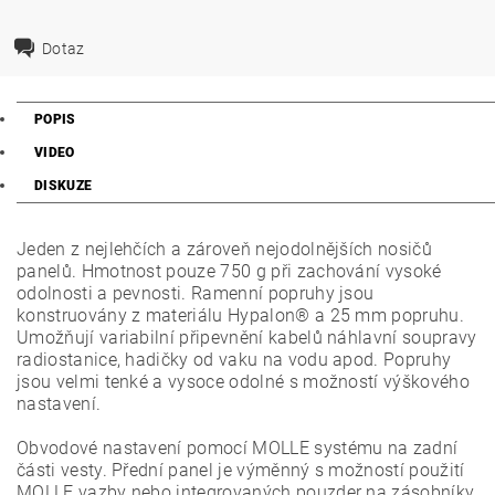
Dotaz
POPIS
VIDEO
DISKUZE
Jeden z nejlehčích a zároveň nejodolnějších nosičů
panelů. Hmotnost pouze 750 g při zachování vysoké
odolnosti a pevnosti. Ramenní popruhy jsou
konstruovány z materiálu Hypalon® a 25 mm popruhu.
Umožňují variabilní připevnění kabelů náhlavní soupravy
radiostanice, hadičky od vaku na vodu apod. Popruhy
jsou velmi tenké a vysoce odolné s možností výškového
nastavení.
Obvodové nastavení pomocí MOLLE systému na zadní
části vesty. Přední panel je výměnný s možností použití
MOLLE vazby nebo integrovaných pouzder na zásobníky