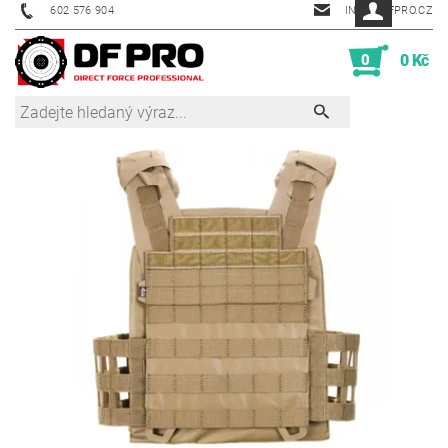
602 576 904
INFO@DFPRO.CZ
0
0 Kč