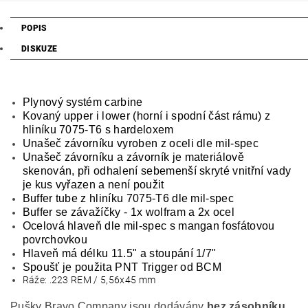
POPIS
DISKUZE
Plynový systém carbine
Kovaný upper i lower (horní i spodní část rámu) z
hliníku 7075-T6 s hardeloxem
Unašeč závorníku vyroben z oceli dle mil-spec
Unašeč závorníku a závorník je materiálově
skenován, při odhalení sebemenší skryté vnitřní vady
je kus vyřazen a není použit
Buffer tube z hliníku 7075-T6 dle mil-spec
Buffer se závažíčky - 1x wolfram a 2x ocel
Ocelová hlaveň dle mil-spec s mangan fosfátovou
povrchovkou
Hlaveň má délku 11.5" a stoupání 1/7"
Spoušť je použita PNT Trigger od BCM
Ráže: .223 REM / 5,56x45 mm
Pušky Bravo Company jsou dodávány
bez zásobníku
,