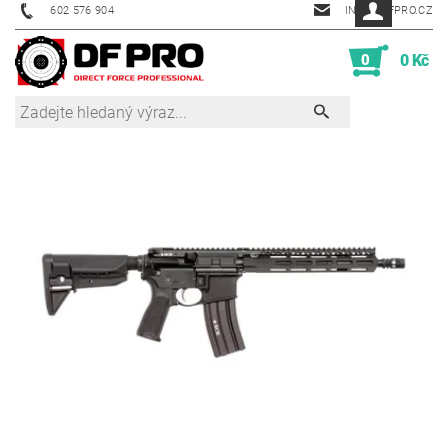
602 576 904
INFO@DFPRO.CZ
0
0 Kč