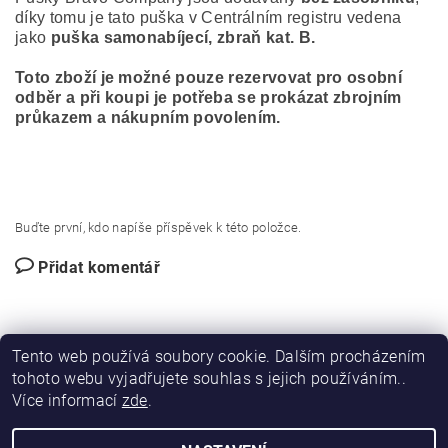
díky tomu je tato puška v Centrálním registru vedena
jako
puška samonabíjecí, zbraň kat. B.
Toto zboží je možné pouze rezervovat pro osobní
odběr a při koupi je potřeba se prokázat zbrojním
průkazem a nákupním povolením.
Buďte první, kdo napíše příspěvek k této položce.
Přidat komentář
Tento web používá soubory cookie. Dalším procházením
tohoto webu vyjadřujete souhlas s jejich používáním..
Více informací
zde
.
|
|
DIRECT FORCE
JANÍSKOVÁ&LATA
VLASTIMIL PITROCHA