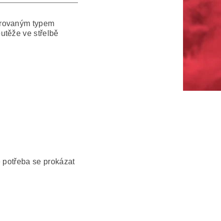
orovaným typem
utěže ve střelbě
e potřeba se prokázat