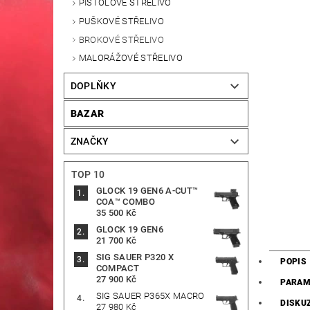
PISTOLOVÉ STŘELIVO
PUŠKOVÉ STŘELIVO
BROKOVÉ STŘELIVO
MALORÁŽOVÉ STŘELIVO
DOPLŇKY
BAZAR
ZNAČKY
TOP 10
GLOCK 19 GEN6 A-CUT™
COA™ COMBO
35 500 Kč
GLOCK 19 GEN6
21 700 Kč
SIG SAUER P320 X
POPIS
COMPACT
27 900 Kč
PARAM
SIG SAUER P365X MACRO
DISKU
27 980 Kč