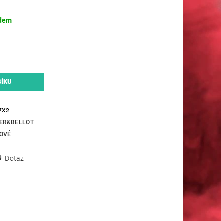
dem
7X2
IER&BELLOT
OVÉ
Dotaz