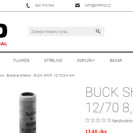
602 576 904
INFO@DFPRO.CZ
TLUMIČE
STŘELIVO
DOPLŇKY
BAZAR
ivo
Brokové střelivo
BUCK SHOT 12/70 8,4 mm
BUCK S
12/70 8
Neohodno
13,40,-/ks