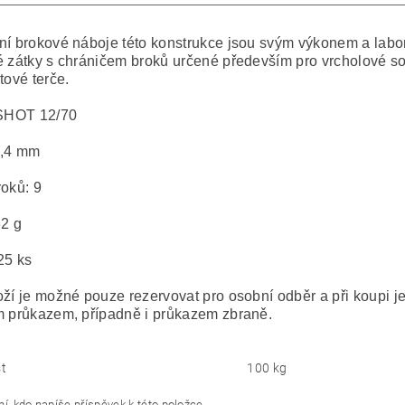
ní brokové náboje této konstrukce jsou svým výkonem a lab
é zátky s chráničem broků určené především pro vrcholové so
tové terče.
HOT 12/70
8,4 mm
roků: 9
32 g
25 ks
oží je možné pouze rezervovat pro osobní odběr a při koupi j
m průkazem, případně i průkazem zbraně.
t
100 kg
í, kdo napíše příspěvek k této položce.