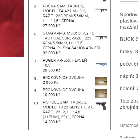
PUŠKA SAM. TAURUS,
MODEL: T4 A21 M-LOK,
Sportov
RÁŽE: .223 REM/5,56MM,
plastov
HL.: 11,5", ČERNÁ
27 900 Kč
na asfal
STAG ARMS, MOD: STAG 15
TACTICAL SBR, RÁŽE: .223
BUCK S
REM/5,56MM, HL.: 7,5",
ČERNÁ, PUŠKA SAMONABÍJECÍ
broky: 
32 000 Kč
RUGER AR-556, HLAVEŇ
počet b
10,5"
28 600 Kč
náplň: 
BROKOVNICE DVOJKA
2 000 Kč
balení: 
BROKOVNICE DVOJKA
10 000 Kč
Toto zb
PISTOLE SAM. TAURUS,
zbrojní
MODEL: TX22 GEN2 T.O.R.O,
RÁŽE: .22LR, HL.: 4,6"
(117MM), 22+1, ČERNÁ
14 300 Kč
Hmotnos
Buďte prvn