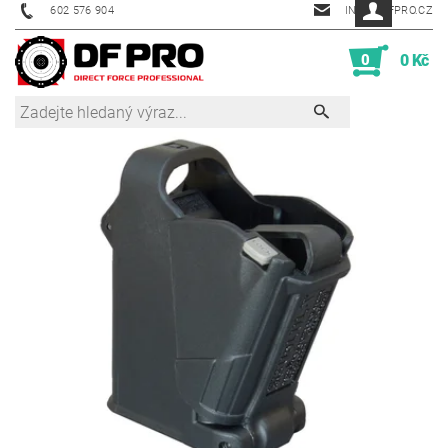
602 576 904
INFO@DFPRO.CZ
0
0 Kč