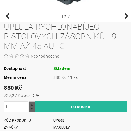
1
z 7
UPLULA RYCHLONABÍJEČ
PISTOLOVÝCH ZÁSOBNÍKŮ - 9
MM AŽ 45 AUTO
Neohodnoceno
Dostupnost
Skladem
Měrná cena
880 Kč / 1 ks
880 Kč
727,27 Kč bez DPH
KÓD PRODUKTU
UP60B
ZNAČKA
MAGLULA