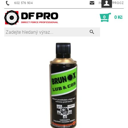
602 576 904
INFO@DFPRO.CZ
0
0 Kč