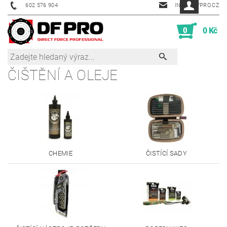
602 576 904
INFO@DFPRO.CZ
0
0 Kč
ČIŠTĚNÍ A OLEJE
CHEMIE
ČISTÍCÍ SADY