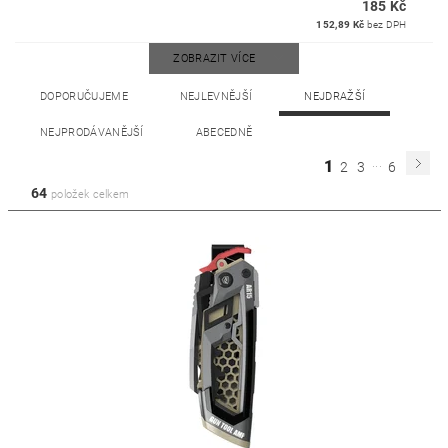
185 Kč
152,89 Kč
bez DPH
ZOBRAZIT VÍCE
DOPORUČUJEME
NEJLEVNĚJŠÍ
NEJDRAŽŠÍ
NEJPRODÁVANĚJŠÍ
ABECEDNĚ
...
1
2
3
6
64
položek celkem