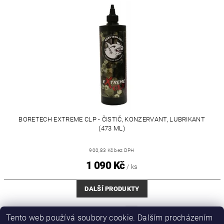
BORETECH EXTREME CLP - ČISTIČ, KONZERVANT, LUBRIKANT
(473 ML)
900,83 Kč bez DPH
1 090 Kč
/ ks
DALŠÍ PRODUKTY
...
1
2
3
6
Tento web používá soubory cookie. Dalším procházením