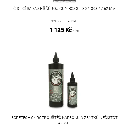
ČISTÍCÍ SADA SE ŠŇŮROU GUN BOSS - .30 / .308 / 7.62 MM
929,75 Kč bez DPH
1 125 Kč
/ ks
BORETECH C4 ROZPOUŠTĚČ KARBONU A ZBYTKŮ NEČISTOT
473ML