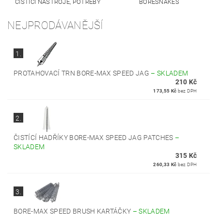
ČISTÍCÍ NÁSTROJE, POTŘEBY
BORESNAKES
NEJPRODÁVANĚJŠÍ
1.
PROTAHOVACÍ TRN BORE-MAX SPEED JAG
–
SKLADEM
210 Kč
173,55 Kč
bez DPH
2.
ČISTÍCÍ HADŘÍKY BORE-MAX SPEED JAG PATCHES
–
SKLADEM
315 Kč
260,33 Kč
bez DPH
3.
BORE-MAX SPEED BRUSH KARTÁČKY
–
SKLADEM