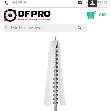
602 576 904
INFO@DFPRO.CZ
0
0 Kč