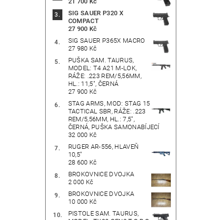
21 700 Kč
SIG SAUER P320 X
COMPACT
27 900 Kč
SIG SAUER P365X MACRO
27 980 Kč
PUŠKA SAM. TAURUS,
MODEL: T4 A21 M-LOK,
RÁŽE: .223 REM/5,56MM,
HL.: 11,5", ČERNÁ
27 900 Kč
STAG ARMS, MOD: STAG 15
TACTICAL SBR, RÁŽE: .223
REM/5,56MM, HL.: 7,5",
ČERNÁ, PUŠKA SAMONABÍJECÍ
32 000 Kč
RUGER AR-556, HLAVEŇ
10,5"
28 600 Kč
BROKOVNICE DVOJKA
2 000 Kč
BROKOVNICE DVOJKA
10 000 Kč
PISTOLE SAM. TAURUS,