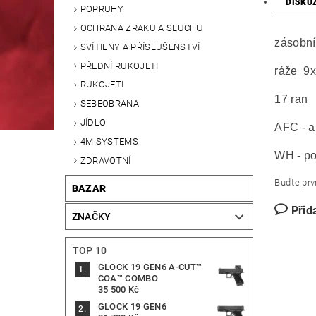
DISKU
POPRUHY
OCHRANA ZRAKU A SLUCHU
zásobn
SVÍTILNY A PŘÍSLUŠENSTVÍ
PŘEDNÍ RUKOJETI
ráže 9
RUKOJETI
17 ran
SEBEOBRANA
JÍDLO
AFC - a
4M SYSTEMS
WH - po
ZDRAVOTNÍ
Buďte prvn
BAZAR
Přid
ZNAČKY
TOP 10
GLOCK 19 GEN6 A-CUT™
COA™ COMBO
35 500 Kč
GLOCK 19 GEN6