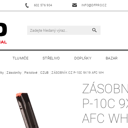
602 576 904
INFO@DFPRO.CZ
TLUMIČE
STŘELIVO
DOPLŇKY
BAZAR
ňky
Zásobníky
Pistolové
CZUB
ZÁSOBNÍK CZ P-10C 9X19 AFC WH
ZÁSOBN
P-10C 9
AFC W