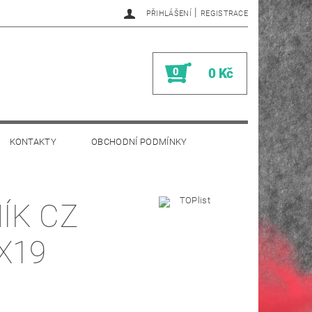
|
PŘIHLÁŠENÍ
REGISTRACE
0
0 Kč
KONTAKTY
OBCHODNÍ PODMÍNKY
ÍK CZ
X19
H