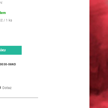
ní
dem
č / 1 ks
-0030-06ND
Dotaz