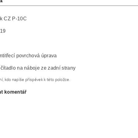
ZE
ík CZ P-10C
x19
ntitřecí povrchová úprava
čítadlo na náboje ze zadní strany
í, kdo napíše příspěvek k této položce.
at komentář