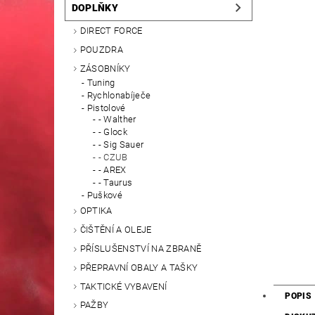
DOPLŇKY
DIRECT FORCE
POUZDRA
ZÁSOBNÍKY
Tuning
Rychlonabíječe
Pistolové
- Walther
- Glock
- Sig Sauer
- CZUB
- AREX
- Taurus
Puškové
OPTIKA
ČIŠTĚNÍ A OLEJE
PŘÍSLUŠENSTVÍ NA ZBRANĚ
PŘEPRAVNÍ OBALY A TAŠKY
TAKTICKÉ VYBAVENÍ
POPIS
PAŽBY