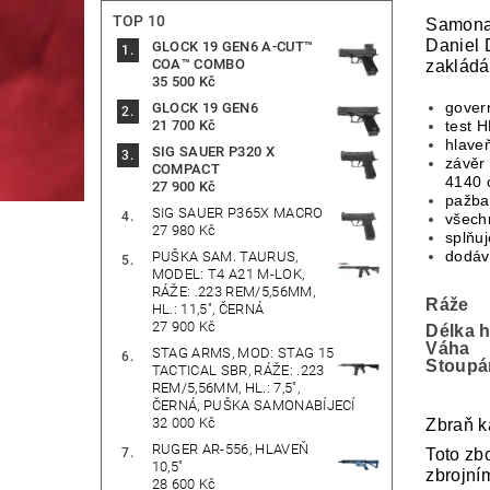
TOP 10
Samonab
Daniel 
GLOCK 19 GEN6 A-CUT™
COA™ COMBO
zakládá 
35 500 Kč
govern
GLOCK 19 GEN6
21 700 Kč
test H
hlaveň
SIG SAUER P320 X
závěr
COMPACT
4140 o
27 900 Kč
pažba
SIG SAUER P365X MACRO
všechn
27 980 Kč
splňu
dodáv
PUŠKA SAM. TAURUS,
MODEL: T4 A21 M-LOK,
RÁŽE: .223 REM/5,56MM,
Ráže
HL.: 11,5", ČERNÁ
27 900 Kč
Délka 
Váha
STAG ARMS, MOD: STAG 15
Stoupá
TACTICAL SBR, RÁŽE: .223
REM/5,56MM, HL.: 7,5",
ČERNÁ, PUŠKA SAMONABÍJECÍ
32 000 Kč
Zbraň k
RUGER AR-556, HLAVEŇ
Toto zb
10,5"
zbrojní
28 600 Kč