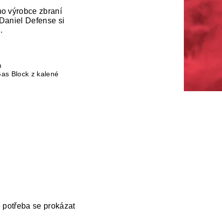
ho výrobce zbraní
 Daniel Defense si
.
m
as Block z kalené
e potřeba se prokázat