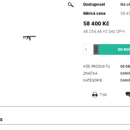
Dostupnost
Na o
Měrná cena
58 40
58 400 Kč
48 264,46 Kč bez DPH
KÓD PRODUKTU
02-0
ZNAČKA
DANI
KATEGORIE
DANI
Tisk
ZE