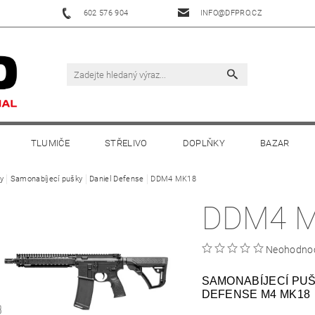
602 576 904
INFO@DFPRO.CZ
TLUMIČE
STŘELIVO
DOPLŇKY
BAZAR
y
Samonabíjecí pušky
Daniel Defense
DDM4 MK18
DDM4 
Neohodno
SAMONABÍJECÍ PUŠ
DEFENSE M4 MK18