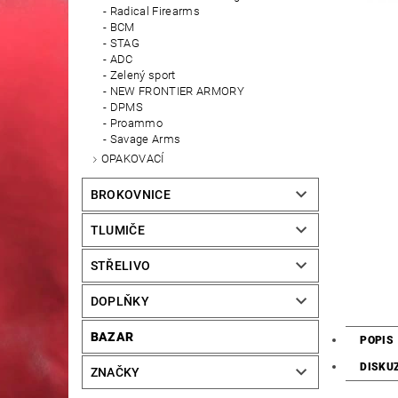
Radical Firearms
BCM
STAG
ADC
Zelený sport
NEW FRONTIER ARMORY
DPMS
Proammo
Savage Arms
OPAKOVACÍ
BROKOVNICE
TLUMIČE
STŘELIVO
DOPLŇKY
BAZAR
POPIS
DISKU
ZNAČKY