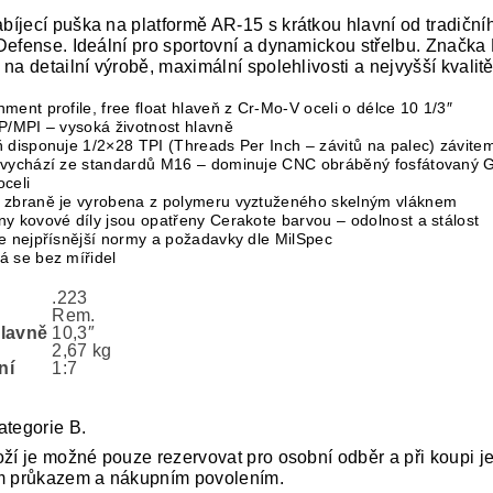
íjecí puška na platformě AR-15 s krátkou hlavní od tradiční
Defense. Ideální pro sportovní a dynamickou střelbu. Značka
na detailní výrobě, maximální spolehlivosti a nejvyšší kvalitě
ment profile, free float hlaveň z Cr-Mo-V oceli o délce 10 1/3″
P/MPI – vysoká životnost hlavně
 disponuje 1/2×28 TPI (Threads Per Inch – závitů na palec) závite
 vychází ze standardů M16 – dominuje CNC obráběný fosfátovaný G
celi
 zbraně je vyrobena z polymeru vyztuženého skelným vláknem
y kovové díly jsou opatřeny Cerakote barvou – odolnost a stálost
je nejpřísnější normy a požadavky dle MilSpec
á se bez mířidel
.223
Rem.
hlavně
10,3″
2,67 kg
ní
1:7
ategorie B.
oží je možné pouze rezervovat pro osobní odběr a při koupi j
m průkazem a nákupním povolením.