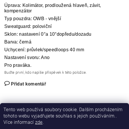
Úprava: Kolimátor, prodloužená hlaveň, závit,
kompenzátor
Typ pouzdra: OWB - vnější
Sweatguard: poloviční
Sklon: nastavení 0°a 10°dopředu/dozadu
Barva: černá
Uchycení: průvlek/speedloops 40 mm
Nastavení svoru: Ano
Pro praváka.
Buďte první, kdo napíše příspěvek k této položce.
Přidat komentář
Tento web používá soubory cookie. Dalším procházením
tohoto webu vyjadřujete souhlas s jejich používáním..
Více informací
zde
.
|
|
DIRECT FORCE
JANÍSKOVÁ&LATA
VLASTIMIL PITROCHA