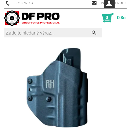
602 576 904
INFO@DFPRO.CZ
0
0 Kč