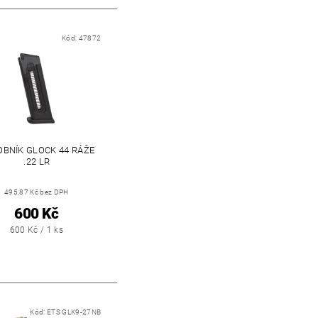
Kód:
47872
BNÍK GLOCK 44 RÁŽE
.22 LR
495,87 Kč bez DPH
600 Kč
600 Kč / 1 ks
Kód:
ETS GLK9-27NB