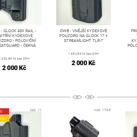
 - GLOCK 43X RAIL -
OWB - VNĚJŠÍ KYDEXOVÉ
FR
NITŘNÍ KYDEXOVÉ
POUZDRO NA GLOCK 17 +
ZDRO - POLOVIČNÍ
STREAMLIGHT TLR-7
KY
ATGUARD - ČERNÁ
POLO
1 652,89 Kč bez DPH
1 652,89 Kč bez DPH
2 000 Kč
2 000 Kč
Kód:
.11
Kód:
.170-5
CE
ODEJ