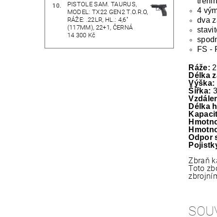
tréni
PISTOLE SAM. TAURUS,
4 vým
MODEL: TX22 GEN2 T.O.R.O,
RÁŽE: .22LR, HL.: 4,6"
dva z
(117MM), 22+1, ČERNÁ
stavi
14 300 Kč
spodn
FS - 
Ráže:
2
Délka 
Výška:
Šířka:
Vzdálen
Délka 
Kapacit
Hmotno
Hmotno
Odpor 
Pojistk
Zbraň k
Toto zb
zbrojní
SOU