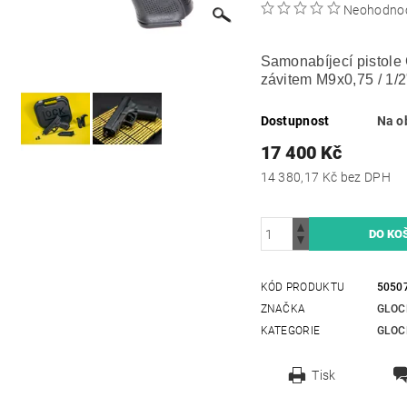
Neohodno
Samonabíjecí pistole 
závitem M9x0,75 / 1/2
Dostupnost
Na o
17 400 Kč
14 380,17 Kč bez DPH
KÓD PRODUKTU
5050
ZNAČKA
GLOC
KATEGORIE
GLOC
Tisk