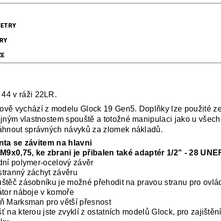
ETRY
RY
ZE
4 v ráži 22LR.
vě vychází z modelu Glock 19 Gen5. Doplňky lze použité ze
ejným vlastnostem spouště a totožné manipulaci jako u všech 
áhnout správných návyků za zlomek nákladů.
nta se závitem na hlavni
 M9x0,75, ke zbrani je přibalen také adaptér 1/2" - 28 UNE
dní polymer-ocelový závěr
tranný záchyt závěru
štěč zásobníku je možné přehodit na pravou stranu pro ovlá
átor náboje v komoře
ň Marksman pro větší přesnost
ť na kterou jste zvyklí z ostatních modelů Glock, pro zajištění