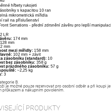
nku
ěnné hřbety rukojeti
ásobníky s kapacitou 10 ran
telná mikrometrická mířidla
í rail na příslušenství
Front Serrations - přední zdrsnění závěru pro lepší manipula
2 LR
závěru:
174 mm
128 mm
32 mm
ost mezi mířidly:
158 mm
hlavně:
102 mm + závit
a zásobníku (standard):
10
st bez zásobníku:
358 g
st prázdného zásobníku:
57 g
spouště:
~2,25 kg
y:
3
ategorie B.
oží je možné pouze rezervovat pro osobní odběr a při koupi je
m průkazem a nákupním povolením.
VISEJÍCÍ PRODUKTY