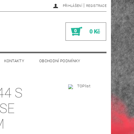
|
PŘIHLÁŠENÍ
REGISTRACE
0
0 Kč
KONTAKTY
OBCHODNÍ PODMÍNKY
44 S
 SE
M