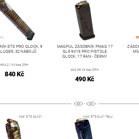
NÍK ETS PRO GLOCK, 9
MAGPUL ZÁSOBNÍK PMAG 17
ZÁSOB
LUGER, 32 NÁBOJŮ
GL9 9X19 PRO PISTOLE
MM
GLOCK, 17 RAN - ČERNÝ
694,21 Kč bez DPH
404,96 Kč bez DPH
840 Kč
490 Kč
Kód:
ETS GLK21
Kód:
ETS GLK17BLU