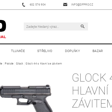
602 576 904
INFO@DFPRO.CZ
TLUMIČE
STŘELIVO
DOPLŇKY
BAZAR
le
Pistole
Glock
Glock 44 s hlavní se závitem
GLOCK 
HLAVNÍ
ZÁVITE