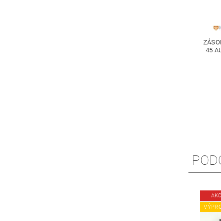
ZÁSO
45 A
POD
AK
VÝPR