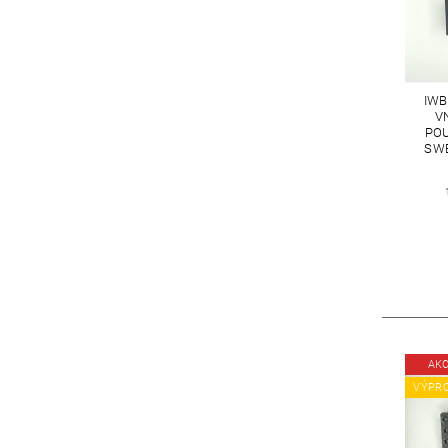
IWB
V
POU
SWE
AK
VÝPR