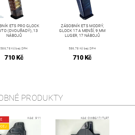
BNÍK ETS PRO GLOCK
ZÁSOBNÍK ETS MODRÝ,
UTO (DVOUŘADÝ), 13
GLOCK 17 A MENŠÍ, 9 MM
NÁBOJŮ
LUGER, 17 NÁBOJŮ
586,78 Kč bez DPH
586,78 Kč bez DPH
710 Kč
710 Kč
OBNÉ PRODUKTY
Kód:
.911
Kód:
OWBG17/TLR7
CE
ODEJ