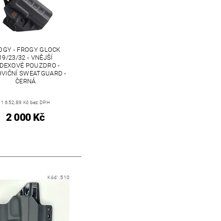
OGY - FROGY GLOCK
19/23/32 - VNĚJŠÍ
DEXOVÉ POUZDRO -
VIČNÍ SWEATGUARD -
ČERNÁ
1 652,89 Kč bez DPH
2 000 Kč
Kód:
.510