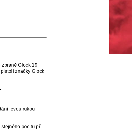
 zbraně Glock 19.
pistolí značky Glock
F
dání levou rukou
 stejného pocitu při