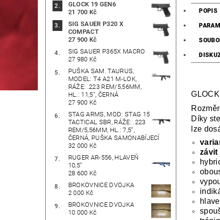
GLOCK 19 GEN6
POPIS
21 700 Kč
SIG SAUER P320 X
PARAM
COMPACT
27 900 Kč
SOUBO
SIG SAUER P365X MACRO
DISKU
27 980 Kč
PUŠKA SAM. TAURUS,
MODEL: T4 A21 M-LOK,
RÁŽE: .223 REM/5,56MM,
GLOCK 4
HL.: 11,5", ČERNÁ
27 900 Kč
Rozměro
STAG ARMS, MOD: STAG 15
Díky st
TACTICAL SBR, RÁŽE: .223
lze dos
REM/5,56MM, HL.: 7,5",
ČERNÁ, PUŠKA SAMONABÍJECÍ
varia
32 000 Kč
závit
RUGER AR-556, HLAVEŇ
hybri
10,5"
obous
28 600 Kč
vypou
BROKOVNICE DVOJKA
indik
2 000 Kč
hlave
BROKOVNICE DVOJKA
spouš
10 000 Kč