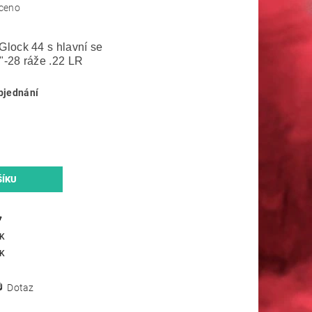
ceno
Glock 44 s hlavní se
"-28 ráže .22 LR
bjednání
7
K
K
Dotaz