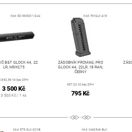
Kód:
SD-988001-G44
Kód:
PMGLK-A18
Č B&T GLOCK 44, .22
ZÁSOBNÍK PROMAG, PRO
ZÁSO
LR, M9X0,75
GLOCK 44, .22LR, 18 RAN,
ČERNÝ
2 892,56 Kč bez DPH
657,02 Kč bez DPH
3 500 Kč
795 Kč
3 500 Kč / 1 ks
Kód:
ETS GLK-32NB
Kód:
MAG546-BLK