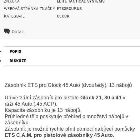
ZNAČKA
ELITE TACTICAL SYSTEMS
WEBOVÁ STRÁNKA ZNAČKY
ETSGROUP.US
KATEGORIE
GLOCK
Dotaz
POPIS
DISKUZE
Zásobník ETS pro Glock 45 Auto (dvouřadý), 13 nábojů
Univerzální zásobník pro pistole
Glock 21, 30 a 41
v
ráži 45 Auto (.45 ACP).
Kapacita zásobníku je 13 nábojů.
Průhledné tělo poskytuje přehled o množství nábojů v
zásobníku.
Zásobník je možné rychle plnit pomocí nabíjecí pomůcky
ETS C.A.M. pro pistolové zásobníky 45 Auto
.