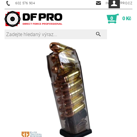
602 576 904
INFO@DFPRO.CZ
0
0 Kč