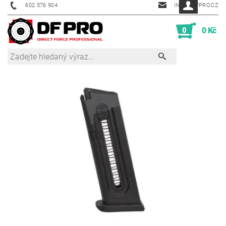
602 576 904
INFO@DFPRO.CZ
0
0 Kč