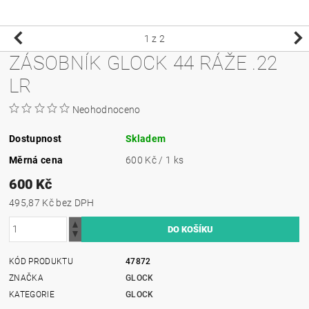
1
z 2
ZÁSOBNÍK GLOCK 44 RÁŽE .22
LR
Neohodnoceno
Dostupnost
Skladem
Měrná cena
600 Kč / 1 ks
600 Kč
495,87 Kč bez DPH
KÓD PRODUKTU
47872
ZNAČKA
GLOCK
KATEGORIE
GLOCK