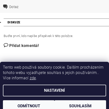
Dotaz
DISKUZE
Buďte první, kdo napíše příspěvek k této položce.
Přidat komentář
Tento web používá soubory cookie. Dalším procházením
tohoto webu vyjadřujete souhlas s jejich používáním..
Více informací
zde
.
|
|
DIRECT FORCE
JANÍSKOVÁ&LATA
VLASTIMIL PITROCHA
NASTAVENÍ
Upravit nastavení cookies
2026 © DIRFORPRO, všechna práva vyhrazena
Vytvořil Shoptet
ODMÍTNOUT
SOUHLASÍM