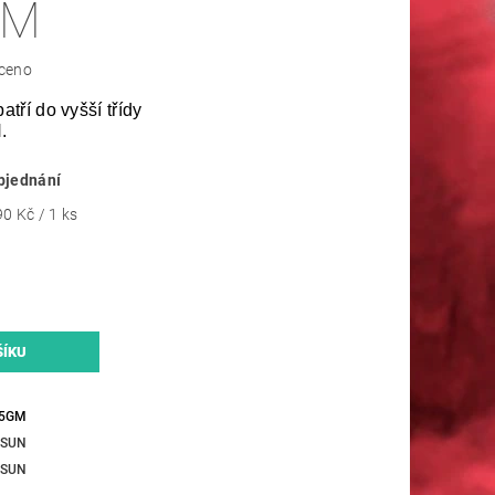
GM
ceno
ří do vyšší třídy
N.
bjednání
0 Kč / 1 ks
5GM
SUN
SUN