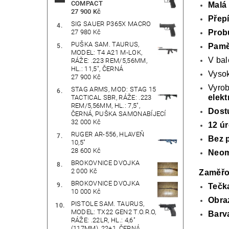
COMPACT
Malá 
27 900 Kč
Přep
SIG SAUER P365X MACRO
Prob
27 980 Kč
PUŠKA SAM. TAURUS,
Pam
MODEL: T4 A21 M-LOK,
V ba
RÁŽE: .223 REM/5,56MM,
HL.: 11,5", ČERNÁ
Vysok
27 900 Kč
Vyrob
STAG ARMS, MOD: STAG 15
elekt
TACTICAL SBR, RÁŽE: .223
REM/5,56MM, HL.: 7,5",
Dost
ČERNÁ, PUŠKA SAMONABÍJECÍ
32 000 Kč
12 úr
RUGER AR-556, HLAVEŇ
Bez 
10,5"
28 600 Kč
Neom
BROKOVNICE DVOJKA
2 000 Kč
Zaměřo
BROKOVNICE DVOJKA
Tečk
10 000 Kč
Obra
PISTOLE SAM. TAURUS,
MODEL: TX22 GEN2 T.O.R.O,
Barv
RÁŽE: .22LR, HL.: 4,6"
(117MM), 22+1, ČERNÁ