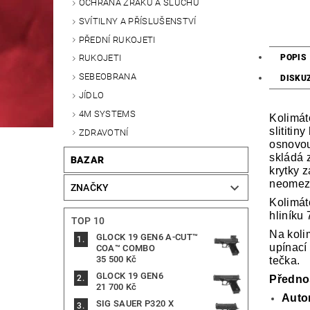
OCHRANA ZRAKU A SLUCHU
SVÍTILNY A PŘÍSLUŠENSTVÍ
PŘEDNÍ RUKOJETI
POPIS
RUKOJETI
SEBEOBRANA
DISKU
JÍDLO
4M SYSTEMS
Kolimát
slititin
ZDRAVOTNÍ
osnovou
skládá 
BAZAR
krytky z
neomeze
ZNAČKY
Kolimát
hliníku
TOP 10
Na koli
GLOCK 19 GEN6 A-CUT™
upínací
COA™ COMBO
35 500 Kč
tečka.
GLOCK 19 GEN6
Přednos
21 700 Kč
Auto
SIG SAUER P320 X