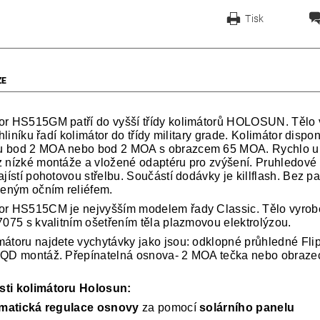
Tisk
ZE
or HS515GM patří do vyšší třídy kolimátorů HOLOSUN. Tělo 
y hliníku řadí kolimátor do třídy military grade. Kolimátor disp
 bod 2 MOA nebo bod 2 MOA s obrazcem 65 MOA. Rychlo up
z nízké montáže a vložené odaptéru pro zvýšení. Pruhledové 
ajístí pohotovou střelbu. Součástí dodávky je killflash. Bez p
ným očním reliéfem.
or HS515CM je nejvyšším modelem řady Classic. Tělo vyrob
 7075 s kvalitním ošetřením těla plazmovou elektrolýzou.
mátoru najdete vychytávky jako jsou: odklopné průhledné Flip
 QD montáž. Přepínatelná osnova- 2 MOA tečka nebo obraz
ti kolimátoru Holosun:
matická regulace osnovy
za pomocí
solárního panelu