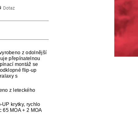
Dotaz
vyrobeno z odolnější
onuje přepínatelnou
ínací montáž se
odklopné flip-up
aralaxy s
eno z leteckého
-UP krytky, rychlo
ec 65 MOA + 2 MOA