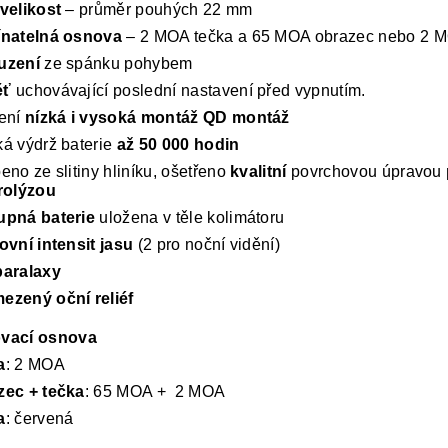
velikost
– průměr pouhých 22 mm
ínatelná osnova
– 2 MOA tečka a 65 MOA obrazec nebo 2 M
uzení
ze spánku pohybem
ěť
uchovávající poslední nastavení před vypnutím.
lení
nízká i vysoká montáž QD montáž
á výdrž baterie
až 50 000 hodin
eno ze slitiny hliníku, ošetřeno
kvalitní
povrchovou úpravou
rolýzou
upná baterie
uložena v těle kolimátoru
ovní intensit jasu
(2 pro noční vidění)
paralaxy
ezený oční reliéf
vací osnova
a
: 2 MOA
zec + tečka
: 65 MOA + 2 MOA
a
: červená