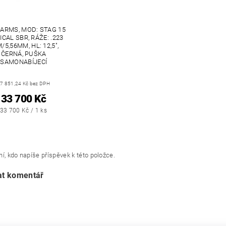
ARMS, MOD: STAG 15
ICAL SBR, RÁŽE: .223
/5,56MM, HL: 12,5",
ČERNÁ, PUŠKA
SAMONABÍJECÍ
7 851,24 Kč bez DPH
33 700 Kč
33 700 Kč / 1 ks
í, kdo napíše příspěvek k této položce.
at komentář